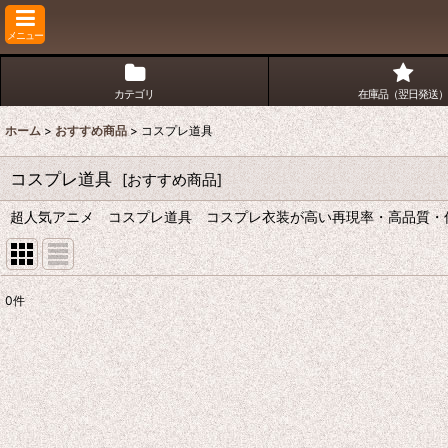
メニュー
カテゴリ
在庫品（翌日発送）
ホーム
>
おすすめ商品
>
コスプレ道具
コスプレ道具
[
おすすめ商品
]
超人気アニメ コスプレ道具 コスプレ衣装が高い再現率・高品質・低価
0
件
表示数
:
並び順
: