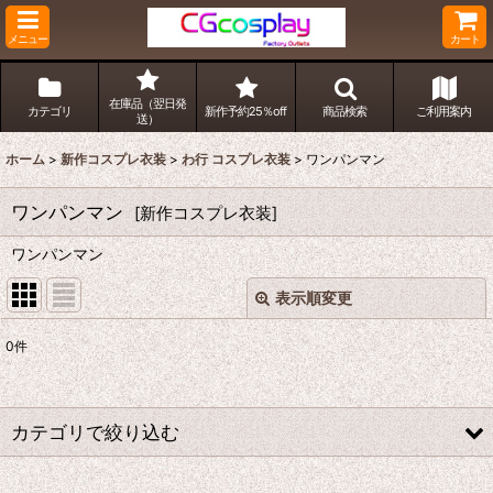
メニュー
カート
在庫品（翌日発
カテゴリ
新作予約25％off
商品検索
ご利用案内
送）
ホーム
>
新作コスプレ衣装
>
わ行 コスプレ衣装
>
ワンパンマン
ワンパンマン
[
新作コスプレ衣装
]
ワンパンマン
表示順変更
閉じる
0
件
表示数
:
並び順
:
カテゴリで絞り込む
絞り込む