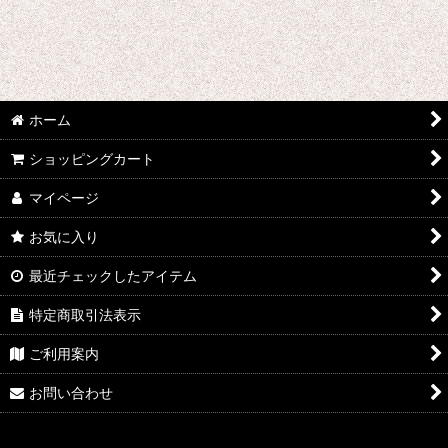
わ行 コスプレ衣装 (全商品)
ONE PIECE
ワルキューレロマンツェ
ホーム
ワールドトリガー
ショッピングカート
WORKING!!
マイページ
ワンパンマン
お気に入り
5→9〜私に恋したお坊さん〜
最近チェックしたアイテム
私がモテないのはどう考えてもお前らが悪い!
特定商取引法表示
ワンダーエッグ・プライオリティ
ご利用案内
ONE PIECE STAMPEDE
お問い合わせ
わたしの幸せな結婚