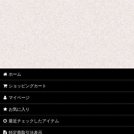
ラブライブ
RAIL WARS! -日本國有鉄道公安隊-
RWBY
LOVE STAGE!!
ログ・ホライズン
龍ヶ嬢七々々の埋蔵金
ホーム
ショッピングカート
るろうに剣心
マイページ
六花の勇者
お気に入り
乱歩奇譚
最近チェックしたアイテム
落第騎士の英雄譚
特定商取引法表示