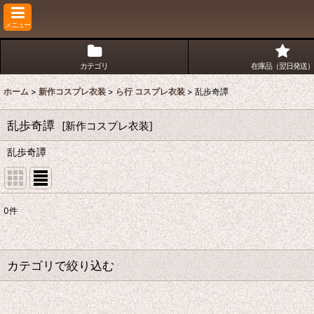
メニュー
カテゴリ
在庫品（翌日発送）
ホーム
>
新作コスプレ衣装
>
ら行 コスプレ衣装
>
乱歩奇譚
乱歩奇譚
[
新作コスプレ衣装
]
乱歩奇譚
0
件
表示数
:
並び順
:
カテゴリで絞り込む
ら行 コスプレ衣装 (全商品)