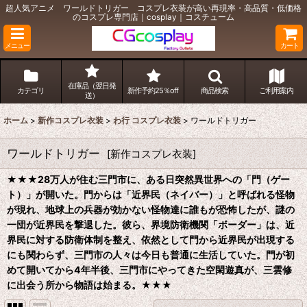
超人気アニメ ワールドトリガー コスプレ衣装が高い再現率・高品質・低価格
のコスプレ専門店｜cosplay｜コスチューム
メニュー
カート
在庫品（翌日発
カテゴリ
新作予約25％off
商品検索
ご利用案内
送）
ホーム
>
新作コスプレ衣装
>
わ行 コスプレ衣装
>
ワールドトリガー
ワールドトリガー
[
新作コスプレ衣装
]
★★★
28万人が住む三門市に、ある日突然異世界への「門（ゲー
ト）」が開いた。門からは「近界民（ネイバー）」と呼ばれる怪物
が現れ、地球上の兵器が効かない怪物達に誰もが恐怖したが、謎の
一団が近界民を撃退した。彼ら、界境防衛機関「ボーダー」は、近
界民に対する防衛体制を整え、依然として門から近界民が出現する
にも関わらず、三門市の人々は今日も普通に生活していた。門が初
めて開いてから4年半後、三門市にやってきた空閑遊真が、三雲修
に出会う所から物語は始まる。
★★★