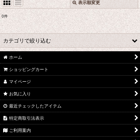
表示順変更
閉じる
0
件
表示数
:
並び順
:
カテゴリで絞り込む
絞り込む
ホーム
わ行 コスプレ衣装 (全商品)
ショッピングカート
ONE PIECE
マイページ
ワルキューレロマンツェ
お気に入り
ワールドトリガー
最近チェックしたアイテム
WORKING!!
特定商取引法表示
ワンパンマン
ご利用案内
5→9〜私に恋したお坊さん〜