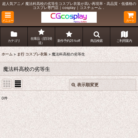
超人気アニメ 魔法科高校の劣等生コスプレ衣装が高い再現率・高品質・低価格の
コスプレ専門店｜cosplay｜コスチューム．
メニュー
カート
在庫品（翌日発
カテゴリ
新作予約25％off
商品検索
ご利用案内
送）
ホーム
>
ま行 コスプレ衣装
>
魔法科高校の劣等生
魔法科高校の劣等生
表示順変更
閉じる
0
件
表示数
:
並び順
:
絞り込む