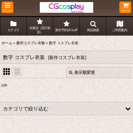
メニュー
カート
在庫品（翌日発
カテゴリ
新作予約25％off
商品検索
ご利用案内
送）
ホーム
>
新作コスプレ衣装
>
数字 コスプレ衣装
数字 コスプレ衣装
[
新作コスプレ衣装
]
表示順変更
閉じる
0
件
サブカテゴリ
:
表示数
:
カテゴリで絞り込む
並び順
:
数字 コスプレ衣装 (全商品)