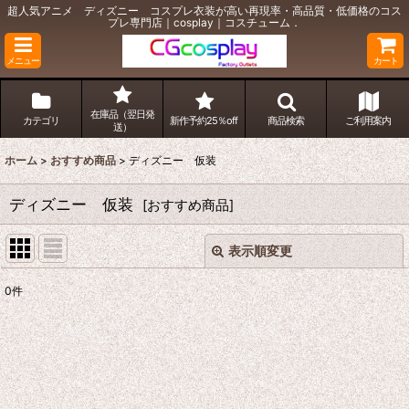
超人気アニメ ディズニー コスプレ衣装が高い再現率・高品質・低価格のコス
プレ専門店｜cosplay｜コスチューム．
メニュー
カート
在庫品（翌日発
カテゴリ
新作予約25％off
商品検索
ご利用案内
送）
ホーム
>
おすすめ商品
>
ディズニー 仮装
ディズニー 仮装
[
おすすめ商品
]
表示順変更
閉じる
0
件
表示数
:
並び順
:
絞り込む