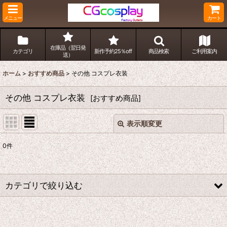
メニュー
カート
在庫品（翌日発
カテゴリ
新作予約25％off
商品検索
ご利用案内
送）
ホーム
>
おすすめ商品
>
その他 コスプレ衣装
その他 コスプレ衣装
[
おすすめ商品
]
表示順変更
閉じる
0
件
サブカテゴリ
:
カテゴリで絞り込む
表示数
:
その他 コスプレ衣装 (全商品)
並び順
: