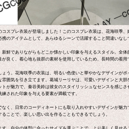
のコスプレ衣装が登場しました！このコスプレ衣装は、花海咲季、
必携のアイテムとして、あらゆるシーンで活躍すること間違いなし
、新鮮でありながらもどこか懐かしい印象を与えるスタイル。全体
性が良く、着心地も抜群の素材を使用しているため、長時間の着用
しょう。花海咲季の衣装は、明るい色使いと華やかなデザインがポ
な雰囲気を引き立てます。葛城リーリヤは、可愛いデザインと大胆
ットが魅力で、秦谷美鈴は彼女のスタイリッシュなセンスを感じさ
洗練された印象を与える要素が満載です。
でなく、日常のコーディネートにも取り入れやすいデザインが魅力
することで、楽しい思い出を作ることもできるでしょう。
ます。自分の体型に合ったサイズを選ぶことで、より美しく見せる