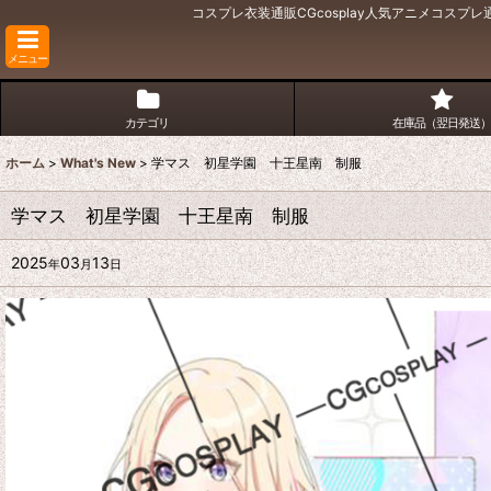
コスプレ衣装通販CGcosplay人気アニメコス
メニュー
カテゴリ
在庫品（翌日発送）
ホーム
>
What's New
>
学マス 初星学園 十王星南 制服
学マス 初星学園 十王星南 制服
2025
03
13
年
月
日