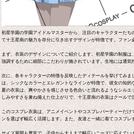
初星学園の学園アイドルマスターから、注目のキャラクターたち
て十王星南の魅力を存分に引き出すデザインが特徴です。ファン
まず、衣装のデザインについてご紹介します。初星学園の制服は
強調するために細部にこだわりが施されています。生地には通気
次に、各キャラクターの特徴を反映したディテールを挙げてみま
は、シックなカラーとエレガントなラインが特徴で、彼女の知的
夏の衣装は、爽やかさを感じさせる色合いと流れるようなシルエ
しみやすさを兼ね備えた仕上がりで、十王星南の衣装はクールで
このコスプレ衣装は、アニメイベントやコスプレパーティーだけ
ンを選ばず幅広く活躍します。また、友達と一緒に着てコスプレ
サイズ展開も豊富で、子供から大人まで幅広いニーズに応えてい