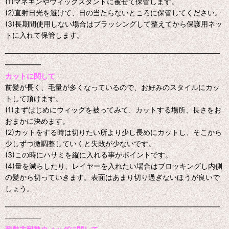
(1)マネキンやウィッグスタンドに被せて保管します。
(2)直射日光を避けて、日の当たらないところに保管してください。
(3)長期間使用しない場合はブラッシングして整えてから保護用ネッ
トに入れて保管します。
━━━━━━━━━━━━━━━━━━━━━━━━━━━━━━
━━━━━
カットに関して
前髪が長く、毛量が多くなっているので、お好みのスタイルにカッ
トして頂けます。
(1)まずはじめにウィッグを被ってみて、カットする場所、長さをお
おまかに決めます。
(2)カットをする時は切りたい所より少し長めにカットし、そこから
少しずつ微調整していくと失敗が少ないです。
(3)この時にハサミを縦に入れる事がポイントです。
(4)量を減らしたり、レイヤーを入れたい場合はブロッキングし内側
の髪から切っていきます。表面はあまり切り過ぎないほうが良いで
しょう。
━━━━━━━━━━━━━━━━━━━━━━━━━━━━━━
━━━━━