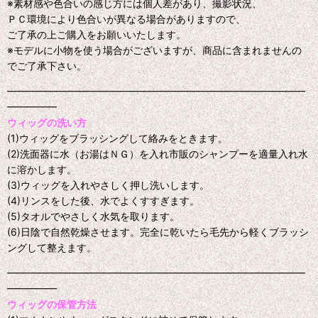
※素材感や色合いの感じ方には個人差があり、撮影状況、
ＰＣ環境により色合いが異なる場合がありますので、
ご了承の上ご購入をお願いいたします。
※モデルに小物を使う場合がございますが、商品に含まれませんの
でご了承下さい。
━━━━━━━━━━━━━━━━━━━━━━━━━━━━━━
━━━━━
ウィッグの洗い方
(1)ウィッグをブラッシングして絡みをときます。
(2)洗面器に水（お湯はＮＧ）を入れ市販のシャンプーを適量入れ水
に溶かします。
(3)ウィッグを入れやさしく押し洗いします。
(4)リンスをした後、水でよくすすぎます。
(5)タオルでやさしく水気を取ります。
(6)日陰で自然乾燥させます。完全に乾いたら毛先から軽くブラッシ
ングして整えます。
━━━━━━━━━━━━━━━━━━━━━━━━━━━━━━
━━━━━
ウィッグの保管方法