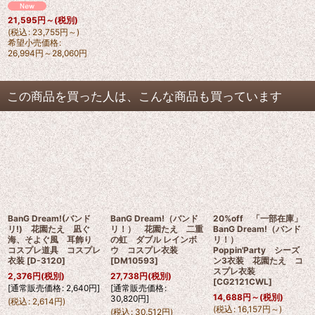
21,595
円
～
(税別)
(
税込
:
23,755
円
～
)
希望小売価格
:
26,994
円
～28,060
円
この商品を買った人は、こんな商品も買っています
BanG Dream!(バンド
BanG Dream!（バンド
20%off 「一部在庫」
リ!) 花園たえ 凪ぐ
リ！） 花園たえ 二重
BanG Dream!（バンド
海、そよぐ風 耳飾り
の虹 ダブル レインボ
リ！）
コスプレ道具 コスプレ
ウ コスプレ衣装
Poppin'Party シーズ
衣装
[
D-3120
]
[
DM10593
]
ン3衣装 花園たえ コ
スプレ衣装
2,376
円
(税別)
27,738
円
(税別)
[
CG2121CWL
]
[
通常販売価格
:
2,640
円
]
[
通常販売価格
:
14,688
円
～
(税別)
30,820
円
]
(
税込
:
2,614
円
)
(
税込
:
16,157
円
～
)
(
税込
:
30,512
円
)