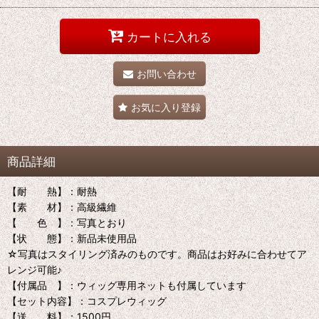
カートに入れる
お問い合わせ
お気に入り登録
商品詳細
【耐 熱】：耐熱
【素 材】：高級繊維
【 色 】：写真とおり
【状 態】：新品未使用品
☆写真はスタイリング済みのものです。商品はお好みに合わせてア
レンジ可能♪
【付属品 】：ウィッグ専用ネットも付属しています
【セット内容】：コスプレウィッグ
【送 料】：1500円