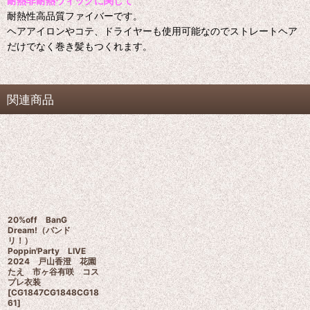
耐熱非耐熱ウィッグに関して
耐熱性高品質ファイバーです。
ヘアアイロンやコテ、ドライヤーも使用可能なのでストレートヘア
だけでなく巻き髪もつくれます。
関連商品
20%off BanG
Dream!（バンド
リ！）
Poppin'Party LIVE
2024 戸山香澄 花園
たえ 市ヶ谷有咲 コス
プレ衣装
[
CG1847CG1848CG18
61
]