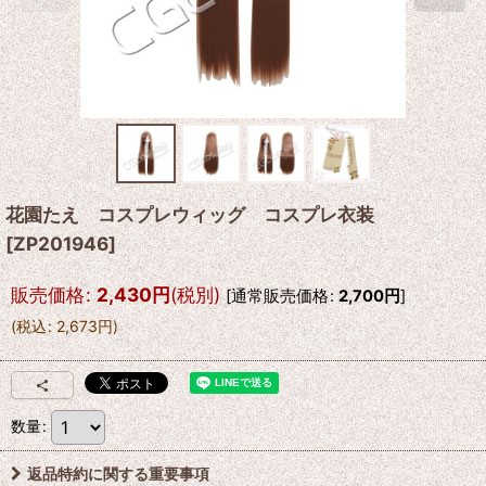
花園たえ コスプレウィッグ コスプレ衣装
[
ZP201946
]
販売価格
:
2,430
円
(税別)
[
通常販売価格
:
2,700
円
]
(
税込
:
2,673
円
)
数量
:
返品特約に関する重要事項