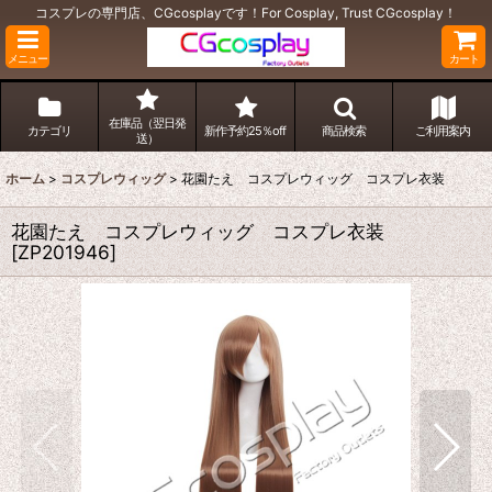
コスプレの専門店、CGcosplayです！For Cosplay, Trust CGcosplay！
メニュー
カート
在庫品（翌日発
カテゴリ
新作予約25％off
商品検索
ご利用案内
送）
ホーム
>
コスプレウィッグ
>
花園たえ コスプレウィッグ コスプレ衣装
花園たえ コスプレウィッグ コスプレ衣装
[
ZP201946
]