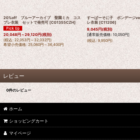
20%off ブルーアーカイブ 聖園ミカ コス
すーぱーそに子 ボンデージve
プレ衣装 セットで発売可
[
CG1355CZH
]
レ衣装
[
C11206
]
9,045
円
(税別)
[
通常販売価格
:
10,050
円
]
20,048
円
～29,120
円
(税別)
(
税込
:
22,053
円
～32,032
円
)
(
税込
:
9,950
円
)
希望小売価格
:
25,060
円
～36,400
円
レビュー
0
件のレビュー
ホーム
ショッピングカート
マイページ