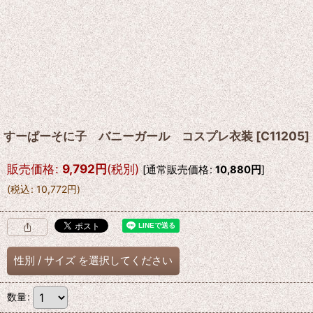
すーぱーそに子 バニーガール コスプレ衣装
[
C11205
]
販売価格
:
9,792
円
(税別)
[
通常販売価格
:
10,880
円
]
(
税込
:
10,772
円
)
性別
/
サイズ
を選択してください
数量
: