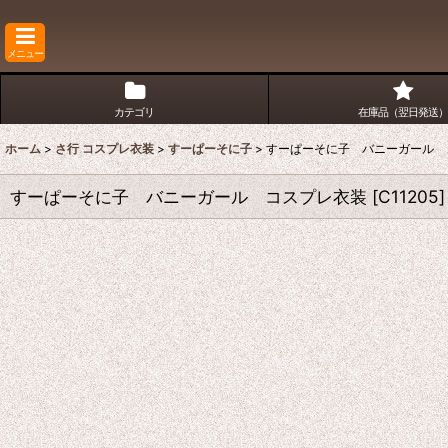
メニュー
カテゴリ
在庫品（翌日発送）
ホーム
>
さ行 コスプレ衣装
>
すーぱーそに子
>
すーぱーそに子 バニーガール 
すーぱーそに子 バニーガール コスプレ衣装
[
C11205
]