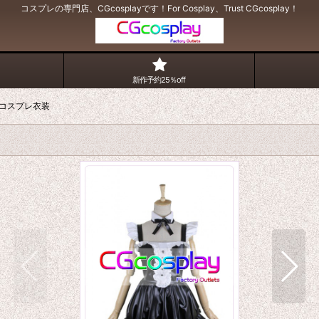
コスプレの専門店、CGcosplayです！For Cosplay、Trust CGcosplay！
新作予約25％off
コスプレ衣装