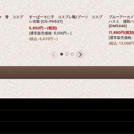
r 青 コスプ
すーぱーそに子 コスプレ靴/ブーツ コスプ
ブルーアーカイ
レ衣装
[
CG-PH537
]
ハスミ 浦和ハ
[
DM5446
]
5,850
円
～
(税別)
11,880
円
(税別
[
通常販売価格
:
6,500
円
～
]
[
通常販売価格
:
(
税込
:
6,435
円
～
)
(
税込
:
13,068