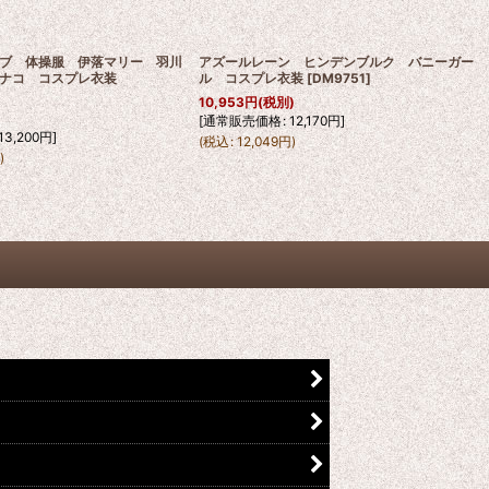
ブ 体操服 伊落マリー 羽川
アズールレーン ヒンデンブルク バニーガー
ナコ コスプレ衣装
ル コスプレ衣装
[
DM9751
]
10,953
円
(税別)
)
[
通常販売価格
:
12,170
円
]
13,200
円
]
(
税込
:
12,049
円
)
円
)