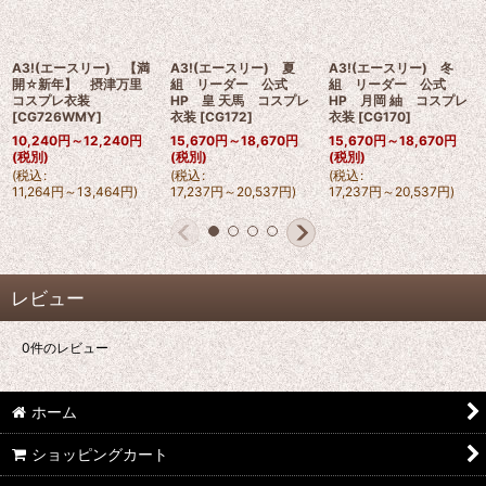
A3!(エースリー) 【満
A3!(エースリー) 夏
A3!(エースリー) 冬
開☆新年】 摂津万里
組 リーダー 公式
組 リーダー 公式
コスプレ衣装
HP 皇 天馬 コスプレ
HP 月岡 紬 コスプレ
[
CG726WMY
]
衣装
[
CG172
]
衣装
[
CG170
]
10,240
円
～12,240
円
15,670
円
～18,670
円
15,670
円
～18,670
円
(税別)
(税別)
(税別)
(
税込
:
(
税込
:
(
税込
:
11,264
円
～13,464
円
)
17,237
円
～20,537
円
)
17,237
円
～20,537
円
)
レビュー
0
件のレビュー
ホーム
ショッピングカート