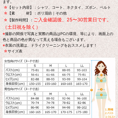
ます。
☆
【セット内容】：シャツ、コート、ネクタイ、ズボン、ベルト
☆
【素 材】：ポリ混紡｜その他
ご入金確認後、25〜30営業日です。
☆
【製作時間】：
（土日祝を除く）
※
撮影の関係で写真と実際の商品はPCの環境、等により、画面上の
色と商品の色が異なって見える場合もございます。
※
衣装の洗濯は、ドライクリーニングをおススメします！
☆
サイズ表