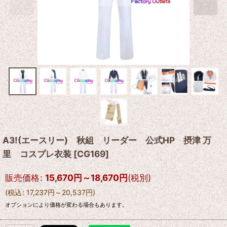
A3!(エースリー) 秋組 リーダー 公式HP 摂津 万
里 コスプレ衣装
[
CG169
]
販売価格
:
15,670
円
～18,670
円
(税別)
(
税込
:
17,237
円
～20,537
円
)
オプションにより価格が変わる場合もあります。