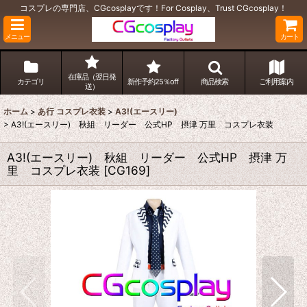
コスプレの専門店、CGcosplayです！For Cosplay、Trust CGcosplay！
メニュー
カート
在庫品（翌日発
カテゴリ
新作予約25％off
商品検索
ご利用案内
送）
ホーム
>
あ行 コスプレ衣装
>
A3!(エースリー)
>
A3!(エースリー) 秋組 リーダー 公式HP 摂津 万里 コスプレ衣装
A3!(エースリー) 秋組 リーダー 公式HP 摂津 万
里 コスプレ衣装
[
CG169
]