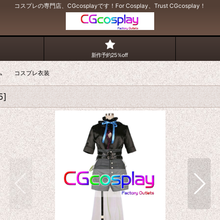
コスプレの専門店、CGcosplayです！For Cosplay、Trust CGcosplay！
新作予約25％off
ーム コスプレ衣装
5
]