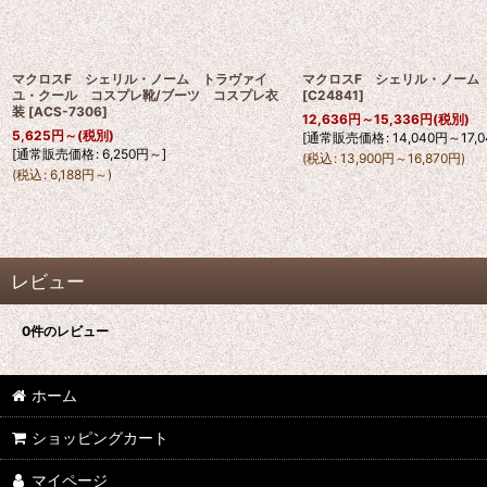
マクロスF シェリル・ノーム トラヴァイ
マクロスF シェリル・ノーム
ユ・クール コスプレ靴/ブーツ コスプレ衣
[
C24841
]
装
[
ACS-7306
]
12,636
円
～15,336
円
(税別)
5,625
円
～
(税別)
[
通常販売価格
:
14,040
円
～17,0
[
通常販売価格
:
6,250
円
～
]
(
税込
:
13,900
円
～16,870
円
)
(
税込
:
6,188
円
～
)
レビュー
0
件のレビュー
ホーム
ショッピングカート
マイページ