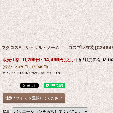
マクロスF シェリル・ノーム コスプレ衣装
[
C2484
販売価格
:
11,799
円
～14,499
円
(税別)
[
通常販売価格
:
13,11
(
税込
:
12,979
円
～15,949
円
)
オプションにより価格が変わる場合もあります。
性別
/
サイズ
を選択してください
数量
: