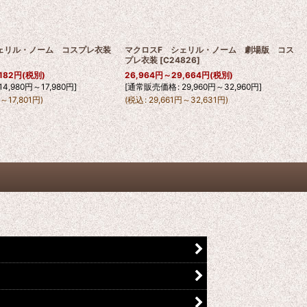
ェリル・ノーム コスプレ衣装
マクロスF シェリル・ノーム 劇場版 コス
プレ衣装
[
C24826
]
182
円
(税別)
26,964
円
～29,664
円
(税別)
14,980
円
～17,980
円
]
[
通常販売価格
:
29,960
円
～32,960
円
]
円
～17,801
円
)
(
税込
:
29,661
円
～32,631
円
)