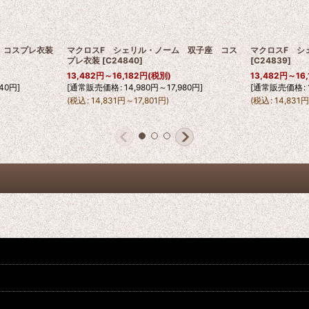
 コスプレ衣装
マクロスF シェリル・ノーム 双子座 コス
マクロスF シ
プレ衣装
[
C24840
]
[
C24839
]
13,482
円
～16,182
円
(税別)
13,482
円
～16,
40
円
]
[
通常販売価格
:
14,980
円
～17,980
円
]
[
通常販売価格
:
(
税込
:
14,831
円
～17,801
円
)
(
税込
:
14,831