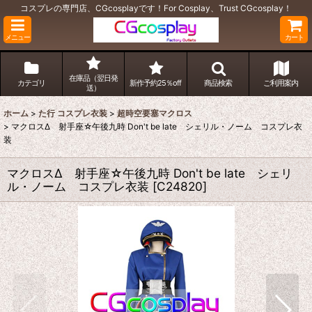
コスプレの専門店、CGcosplayです！For Cosplay、Trust CGcosplay！
メニュー
カート
在庫品（翌日発
カテゴリ
新作予約25％off
商品検索
ご利用案内
送）
ホーム
>
た行 コスプレ衣装
>
超時空要塞マクロス
>
マクロスΔ 射手座☆午後九時 Don't be late シェリル・ノーム コスプレ衣
装
マクロスΔ 射手座☆午後九時 Don't be late シェリ
ル・ノーム コスプレ衣装
[
C24820
]