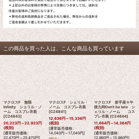
この商品を買った人は、こんな商品も買っています
マクロスF 無限
マクロスF シェリル・
マクロスF 射手座☆午
Infinity シェリル・ノ
ノーム コスプレ衣装
後九時Don't be late シ
ーム コスプレ衣装
[
C24841
]
ェリル・ノーム コス
[
C24843
]
プレ衣装
[
C24844
]
12,636
円
～15,336
円
20,223
円
～22,923
円
(税別)
11,664
円
～14,364
円
(税別)
(税別)
[
通常販売価格
:
[
通常販売価格
:
14,040
円
～17,040
円
]
[
通常販売価格
:
22,470
円
～25,470
円
]
12,960
円
～15,960
円
]
(
税込
: