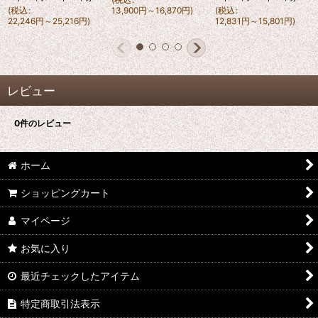
(
税込
:
13,900
円
～16,870
円
)
(
税込
:
22,246
円
～25,216
円
)
12,831
円
～15,801
円
)
レビュー
0
件のレビュー
ホーム
ショッピングカート
マイページ
お気に入り
最近チェックしたアイテム
特定商取引法表示