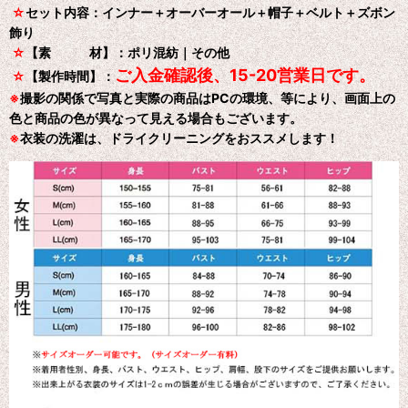
☆
セット内容：インナー＋オーバーオール＋帽子＋ベルト＋ズボン
飾り
☆
【素 材】：ポリ混紡｜その他
ご入金確認後、15-20営業日です。
☆
【製作時間】：
※
撮影の関係で写真と実際の商品はPCの環境、等により、画面上の
色と商品の色が異なって見える場合もございます。
※
衣装の洗濯は、ドライクリーニングをおススメします！