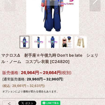
マクロスΔ 射手座☆午後九時 Don't be late シェリ
ル・ノーム コスプレ衣装
[
C24820
]
販売価格
:
26,964
円
～29,664
円
(税別)
[
通常販売価格
:
29,960
円
～32,960
円
]
(
税込
:
29,661
円
～32,631
円
)
オプションにより価格が変わる場合もあります。