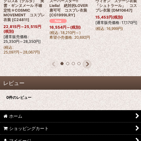
クロスΔ（デルタ） 美
スーパースター!!
ヴィオン ステージ衣装
雲・ギンヌメール 不確
Liella! 絶対的LOVER
「シュトラール」 コス
定性☆COSMIC
唐可可 コスプレ衣装
プレ衣装
[
DM10647
]
MOVEMENT コスプレ
[
CG1999LRY
]
15,453
円
(税別)
衣装
[
C24811
]
[
通常販売価格
:
17,170
円
]
22,815
円
～25,515
円
16,554
円
～
(税別)
(
税込
:
16,999
円
)
(税別)
(
税込
:
18,210
円
～
)
[
通常販売価格
:
希望小売価格
:
20,692
円
25,350
円
～28,350
円
]
(
税込
:
25,097
円
～28,067
円
)
レビュー
0
件のレビュー
ホーム
ショッピングカート
マイページ