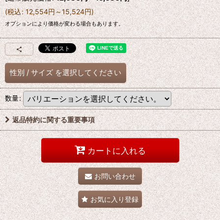
(
税込
:
12,554
円
～15,524
円
)
オプションにより価格が変わる場合もあります。
性別
/
サイズ
を選択してください
数量
:
返品特約に関する重要事項
カートに入れる
お問い合わせ
お気に入り登録