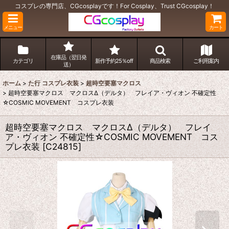
コスプレの専門店、CGcosplayです！For Cosplay、Trust CGcosplay！
メニュー
カート
在庫品（翌日発
カテゴリ
新作予約25％off
商品検索
ご利用案内
送）
ホーム
>
た行 コスプレ衣装
>
超時空要塞マクロス
>
超時空要塞マクロス マクロスΔ（デルタ） フレイア・ヴィオン 不確定性
☆COSMIC MOVEMENT コスプレ衣装
超時空要塞マクロス マクロスΔ（デルタ） フレイ
ア・ヴィオン 不確定性☆COSMIC MOVEMENT コス
プレ衣装
[
C24815
]