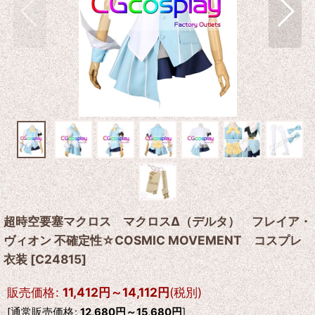
超時空要塞マクロス マクロスΔ（デルタ） フレイア・
ヴィオン 不確定性☆COSMIC MOVEMENT コスプレ
衣装
[
C24815
]
販売価格
:
11,412
円
～14,112
円
(税別)
[
通常販売価格
:
12,680
円
～15,680
円
]