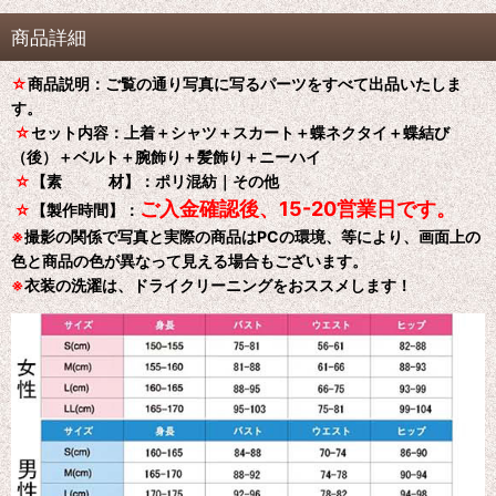
商品詳細
☆
商品説明：ご覧の通り写真に写るパーツをすべて出品いたしま
す。
☆
セット内容：上着＋シャツ＋スカート＋蝶ネクタイ＋蝶結び
（後）＋ベルト＋腕飾り＋髪飾り＋ニーハイ
☆
【素 材】：ポリ混紡｜その他
ご入金確認後、15-20営業日です。
☆
【製作時間】：
※
撮影の関係で写真と実際の商品はPCの環境、等により、画面上の
色と商品の色が異なって見える場合もございます。
※
衣装の洗濯は、ドライクリーニングをおススメします！