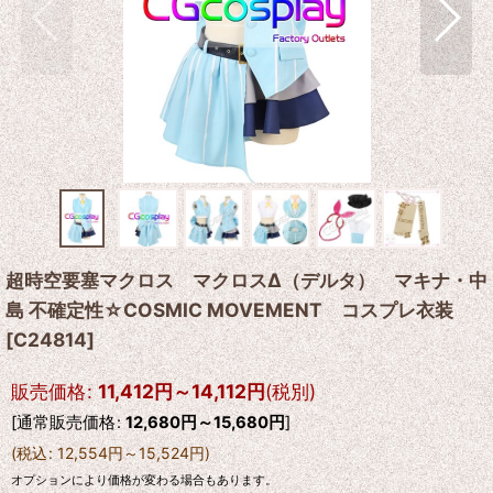
超時空要塞マクロス マクロスΔ（デルタ） マキナ・中
島 不確定性☆COSMIC MOVEMENT コスプレ衣装
[
C24814
]
販売価格
:
11,412
円
～14,112
円
(税別)
[
通常販売価格
:
12,680
円
～15,680
円
]
(
税込
:
12,554
円
～15,524
円
)
オプションにより価格が変わる場合もあります。