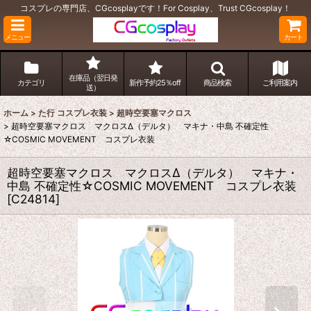
コスプレの専門店、CGcosplayです！For Cosplay、Trust CGcosplay！
メニュー
カート
在庫品（翌日発
カテゴリ
新作予約25％off
商品検索
ご利用案内
送）
ホーム
>
た行 コスプレ衣装
>
超時空要塞マクロス
>
超時空要塞マクロス マクロスΔ（デルタ） マキナ・中島 不確定性
☆COSMIC MOVEMENT コスプレ衣装
超時空要塞マクロス マクロスΔ（デルタ） マキナ・
中島 不確定性☆COSMIC MOVEMENT コスプレ衣装
[
C24814
]