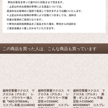
この商品を買った人は、こんな商品も買っています
超時空要塞マクロス マ
超時空要塞マクロス マ
超時空要塞マクロス マ
クロスΔ（デルタ） レ
クロスΔ（デルタ） レ
クロスΔ（デルタ） 美
イナ・プラウラー 挿入
イナ・プラウラー 不確
雲・ギンヌメール 不確
歌『NEO STREAM』
定性☆COSMIC
定性☆COSMIC
コスプレ衣装
[
C24809
]
MOVEMENT コスプレ
MOVEMENT コスプレ