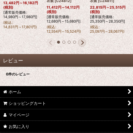
衣装
[
C24812
]
衣装
[
C24811
]
13,482
円
～16,182
円
(税別)
11,412
円
～14,112
円
22,815
円
～25,515
円
(税別)
(税別)
[
通常販売価格
:
14,980
円
～17,980
円
]
[
通常販売価格
:
[
通常販売価格
:
12,680
円
～15,680
円
]
25,350
円
～28,350
円
]
(
税込
:
14,831
円
～17,801
円
)
(
税込
:
(
税込
:
12,554
円
～15,524
円
)
25,097
円
～28,067
円
)
レビュー
0
件のレビュー
ホーム
ショッピングカート
マイページ
お気に入り