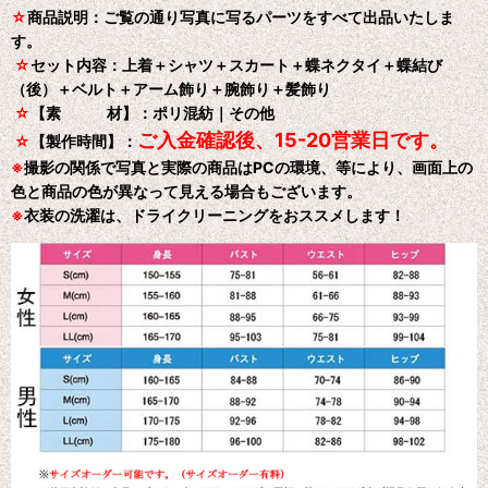
☆
商品説明：ご覧の通り写真に写るパーツをすべて出品いたしま
す。
☆
セット内容：上着＋シャツ＋スカート＋蝶ネクタイ＋蝶結び
（後）＋ベルト＋アーム飾り＋腕飾り＋髪飾り
☆
【素 材】：ポリ混紡｜その他
ご入金確認後、15-20営業日です。
☆
【製作時間】：
※
撮影の関係で写真と実際の商品はPCの環境、等により、画面上の
色と商品の色が異なって見える場合もございます。
※
衣装の洗濯は、ドライクリーニングをおススメします！