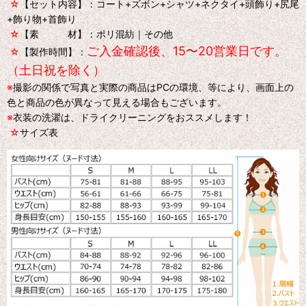
☆
【セット内容】：コート+ズボン+シャツ+ネクタイ+頭飾り+尻尾
+飾り物+首飾り
☆
【素 材】：ポリ混紡｜その他
ご入金確認後、15〜20営業日です。
☆
【製作時間】：
（土日祝を除く）
※
撮影の関係で写真と実際の商品はPCの環境、等により、画面上の
色と商品の色が異なって見える場合もございます。
※
衣装の洗濯は、ドライクリーニングをおススメします！
☆
サイズ表