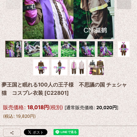
夢王国と眠れる100人の王子様 不思議の国 チェシャ
猫 コスプレ衣装
[
C22801
]
販売価格
:
18,018
円
(税別)
[
通常販売価格
:
20,020
円
]
(
税込
:
19,820
円
)