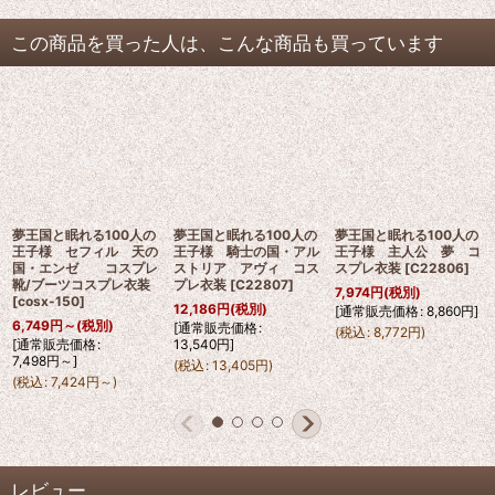
この商品を買った人は、こんな商品も買っています
夢王国と眠れる100人の
夢王国と眠れる100人の
夢王国と眠れる100人の
王子様 セフィル 天の
王子様 騎士の国・アル
王子様 主人公 夢 コ
国・エンゼ コスプレ
ストリア アヴィ コス
スプレ衣装
[
C22806
]
靴/ブーツコスプレ衣装
プレ衣装
[
C22807
]
7,974
円
(税別)
[
cosx-150
]
12,186
円
(税別)
[
通常販売価格
:
8,860
円
]
6,749
円
～
(税別)
[
通常販売価格
:
(
税込
:
8,772
円
)
[
通常販売価格
:
13,540
円
]
7,498
円
～
]
(
税込
:
13,405
円
)
(
税込
:
7,424
円
～
)
レビュー