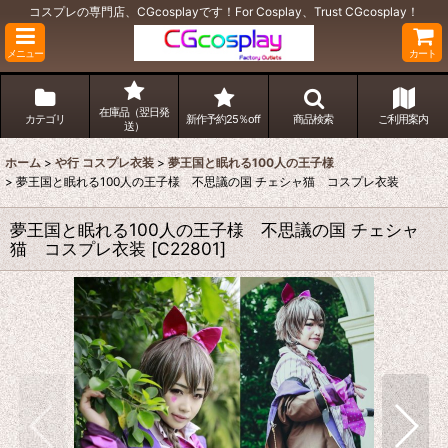
コスプレの専門店、CGcosplayです！For Cosplay、Trust CGcosplay！
メニュー
カート
在庫品（翌日発
カテゴリ
新作予約25％off
商品検索
ご利用案内
送）
ホーム
>
や行 コスプレ衣装
>
夢王国と眠れる100人の王子様
>
夢王国と眠れる100人の王子様 不思議の国 チェシャ猫 コスプレ衣装
夢王国と眠れる100人の王子様 不思議の国 チェシャ
猫 コスプレ衣装
[
C22801
]