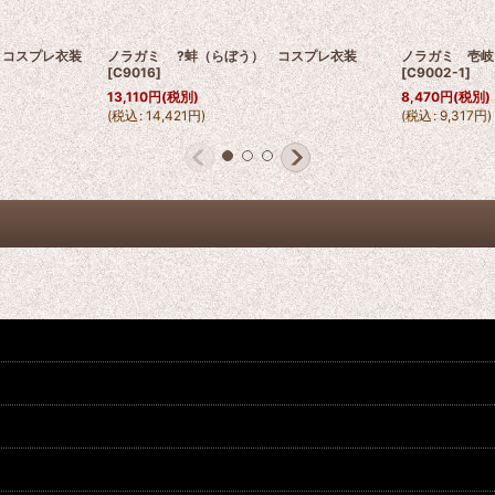
 コスプレ衣装
ノラガミ ?蚌（らぼう） コスプレ衣装
ノラガミ 壱岐
[
C9016
]
[
C9002-1
]
13,110
円
(税別)
8,470
円
(税別)
(
税込
:
14,421
円
)
(
税込
:
9,317
円
)