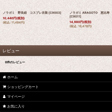
ノラガミ 野良緋 コスプレ衣装
[
C9003
]
ノラガミ ARAGOTO 恵比寿
[
C9011
]
10,440
円
(税別)
14,980
円
(税別)
(
税込
:
11,484
円
)
(
税込
:
16,478
円
)
レビュー
0
件のレビュー
ホーム
ショッピングカート
マイページ
お気に入り