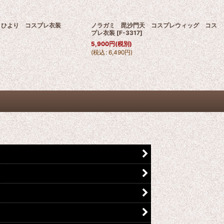
 ひより コスプレ衣装
ノラガミ 毘沙門天 コスプレウィッグ コス
プレ衣装
[
F-3317
]
5,900
円
(税別)
(
税込
:
6,490
円
)