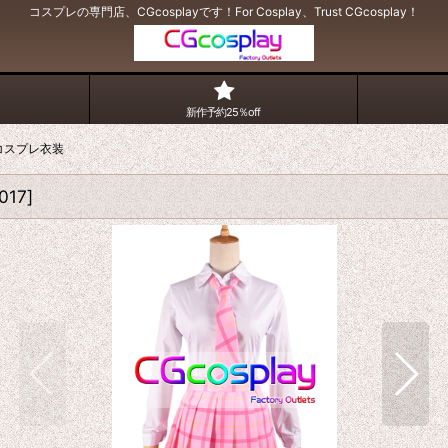
コスプレの専門店、CGcosplayです！For Cosplay、Trust CGcosplay！
新作予約25％off
コスプレ衣装
017
]