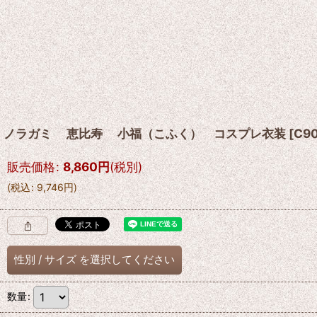
ノラガミ 恵比寿 小福（こふく） コスプレ衣装
[
C90
販売価格
:
8,860
円
(税別)
(
税込
:
9,746
円
)
性別
/
サイズ
を選択してください
数量
: