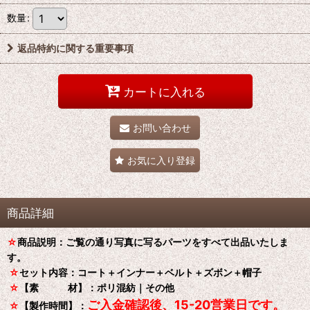
数量
:
返品特約に関する重要事項
カートに入れる
お問い合わせ
お気に入り登録
商品詳細
☆
商品説明：ご覧の通り写真に写るパーツをすべて出品いたしま
す。
☆
セット内容：コート＋インナー＋ベルト＋ズボン＋帽子
☆
【素 材】：ポリ混紡｜その他
ご入金確認後、15-20営業日です。
☆
【製作時間】：