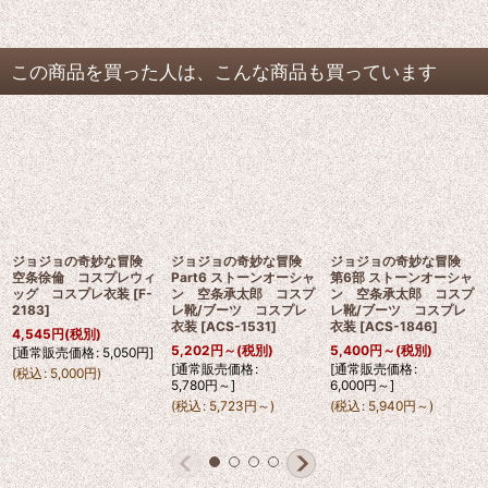
この商品を買った人は、こんな商品も買っています
ジョジョの奇妙な冒険
ジョジョの奇妙な冒険
ジョジョの奇妙な冒険
空条徐倫 コスプレウィ
Part6 ストーンオーシャ
第6部 ストーンオーシャ
ッグ コスプレ衣装
[
F-
ン 空条承太郎 コスプ
ン 空条承太郎 コスプ
2183
]
レ靴/ブーツ コスプレ
レ靴/ブーツ コスプレ
衣装
[
ACS-1531
]
衣装
[
ACS-1846
]
4,545
円
(税別)
5,202
円
～
(税別)
5,400
円
～
(税別)
[
通常販売価格
:
5,050
円
]
[
通常販売価格
:
[
通常販売価格
:
(
税込
:
5,000
円
)
5,780
円
～
]
6,000
円
～
]
(
税込
:
5,723
円
～
)
(
税込
:
5,940
円
～
)