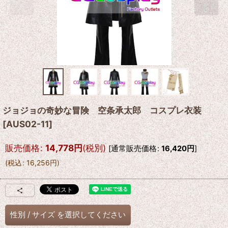
ジョジョの奇妙な冒険 空条承太郎 コスプレ衣装
[
AUS02-11
]
販売価格
:
14,778
円
(税別)
[
通常販売価格
:
16,420
円
]
(
税込
:
16,256
円
)
性別
/
サイズ
を選択してください