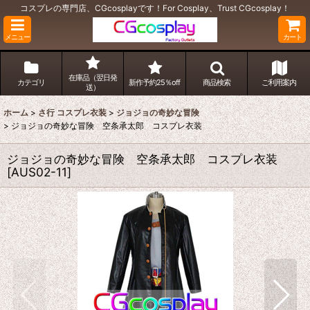
コスプレの専門店、CGcosplayです！For Cosplay、Trust CGcosplay！
メニュー
カート
在庫品（翌日発
カテゴリ
新作予約25％off
商品検索
ご利用案内
送）
ホーム
>
さ行 コスプレ衣装
>
ジョジョの奇妙な冒険
>
ジョジョの奇妙な冒険 空条承太郎 コスプレ衣装
ジョジョの奇妙な冒険 空条承太郎 コスプレ衣装
[
AUS02-11
]