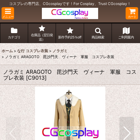
コスプレの専門店、CGcosplayです！For Cosplay、Trust CGcosplay！
メニュー
カート
在庫品（翌日発
カテゴリ
新作予約25％off
商品検索
ご利用案内
送）
ホーム
>
な行 コスプレ衣装
>
ノラガミ
>
ノラガミ ARAGOTO 毘沙門天 ヴィーナ 軍服 コスプレ衣装
ノラガミ ARAGOTO 毘沙門天 ヴィーナ 軍服 コス
プレ衣装
[
C9013
]