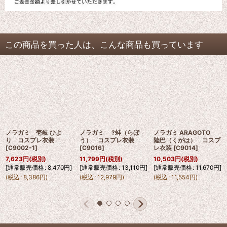
この商品を買った人は、こんな商品も買っています
ノラガミ 壱岐 ひよ
ノラガミ ?蚌（らぼ
ノラガミ ARAGOTO
り コスプレ衣装
う） コスプレ衣装
陸巴（くがは） コスプ
[
C9002-1
]
[
C9016
]
レ衣装
[
C9014
]
7,623
円
(税別)
11,799
円
(税別)
10,503
円
(税別)
[
通常販売価格
:
8,470
円
]
[
通常販売価格
:
13,110
円
]
[
通常販売価格
:
11,670
円
]
(
税込
:
8,386
円
)
(
税込
:
12,979
円
)
(
税込
:
11,554
円
)