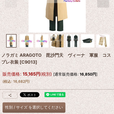
ノラガミ ARAGOTO 毘沙門天 ヴィーナ 軍服 コス
プレ衣装
[
C9013
]
販売価格
:
15,165
円
(税別)
[
通常販売価格
:
16,850
円
]
(
税込
:
16,682
円
)
性別
/
サイズ
を選択してください