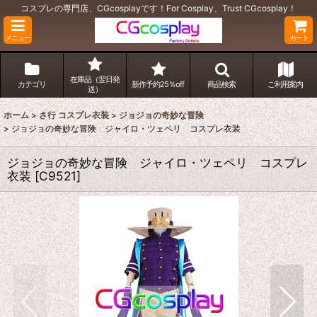
コスプレの専門店、CGcosplayです！For Cosplay、Trust CGcosplay！
メニュー
カート
在庫品（翌日発
カテゴリ
新作予約25％off
商品検索
ご利用案内
送）
ホーム
>
さ行 コスプレ衣装
>
ジョジョの奇妙な冒険
>
ジョジョの奇妙な冒険 ジャイロ・ツェペリ コスプレ衣装
ジョジョの奇妙な冒険 ジャイロ・ツェペリ コスプレ
衣装
[
C9521
]