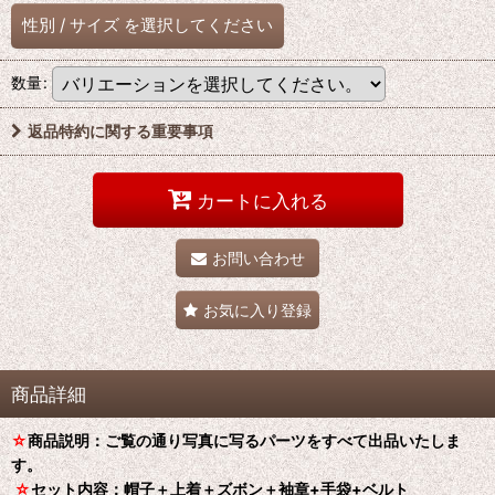
性別
/
サイズ
を選択してください
数量
:
返品特約に関する重要事項
カートに入れる
お問い合わせ
お気に入り登録
商品詳細
☆
商品説明：ご覧の通り写真に写るパーツをすべて出品いたしま
す。
☆
セット内容：帽子＋上着＋ズボン＋袖章+手袋+ベルト