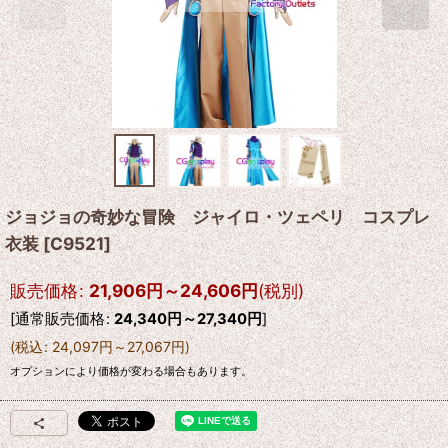
ジョジョの奇妙な冒険 ジャイロ・ツェペリ コスプレ
衣装
[
C9521
]
販売価格
:
21,906
円
～24,606
円
(税別)
[
通常販売価格
:
24,340
円
～27,340
円
]
(
税込
:
24,097
円
～27,067
円
)
オプションにより価格が変わる場合もあります。