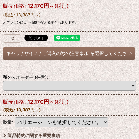
販売価格
:
12,170
円
～
(税別)
(
税込
:
13,387
円
～
)
オプションにより価格が変わる場合もあります。
キャラ
/
サイズ
/
ご購入の際の注意事項
を選択してください
靴のみオーダー
(任意)
:
販売価格
:
12,170
円
～
(税別)
(
税込
:
13,387
円
～
)
数量
:
返品特約に関する重要事項