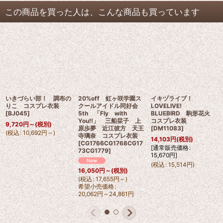
この商品を買った人は、こんな商品も買っています
いきづらい部！ 調布の
20%off 虹ヶ咲学園ス
イキヅライブ！
りこ コスプレ衣装
クールアイドル同好会
LOVELIVE!
[
BJ045
]
5th 「Fly with
BLUEBIRD 駒形花火
You!!」 三船栞子 上
コスプレ衣装
9,720
円
～
(税別)
原歩夢 近江彼方 天王
[
DM11083
]
(
税込
:
10,692
円
～
)
寺璃奈 コスプレ衣装
14,103
円
(税別)
[
CG1766CG1768CG17
[
通常販売価格
:
73CG1779
]
15,670
円
]
(
税込
:
15,514
円
)
16,050
円
～
(税別)
(
税込
:
17,655
円
～
)
希望小売価格
:
20,062
円
～24,861
円