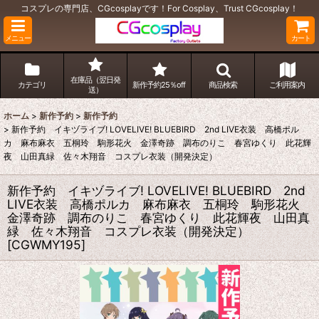
コスプレの専門店、CGcosplayです！For Cosplay、Trust CGcosplay！
メニュー
カート
在庫品（翌日発
カテゴリ
新作予約25％off
商品検索
ご利用案内
送）
ホーム
>
新作予約
>
新作予約
>
新作予約 イキヅライブ! LOVELIVE! BLUEBIRD 2nd LIVE衣装 高橋ポル
カ 麻布麻衣 五桐玲 駒形花火 金澤奇跡 調布のりこ 春宮ゆくり 此花輝
夜 山田真緑 佐々木翔音 コスプレ衣装（開発決定）
新作予約 イキヅライブ! LOVELIVE! BLUEBIRD 2nd
LIVE衣装 高橋ポルカ 麻布麻衣 五桐玲 駒形花火
金澤奇跡 調布のりこ 春宮ゆくり 此花輝夜 山田真
緑 佐々木翔音 コスプレ衣装（開発決定）
[
CGWMY195
]