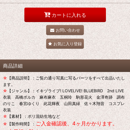
カートに入れる
お問い合わせ
お気に入り登録
商品詳細
☆
【商品説明】：ご覧の通り写真に写るパーツをすべて出品いたし
ます。
☆
【ジャンル】：イキヅライブ! LOVELIVE! BLUEBIRD 2nd LIVE
衣装 高橋ポルカ 麻布麻衣 五桐玲 駒形花火 金澤奇跡 調布
のりこ 春宮ゆくり 此花輝夜 山田真緑 佐々木翔音 コスプレ
衣装
☆
【素材】：ポリ混紡生地など
ご入金確認後、4ヶ月かかります。
☆
【製作時間】：