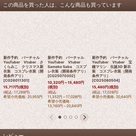
この商品を買った人は、こんな商品も買っています
新作予約 バーチャル
新作予約 バーチャル
新作予約 バーチャル
YouTuber Vtuber さ
YouTuber Vtuber
YouTuber Vtuber 宝
くらみこ クリスマス新
Sameko Saba コスプ
鐘マリン 生誕3D 新衣
衣装 コスプレ衣装（開
レ衣装（開発条件アリ）
装 コスプレ衣装（開発
発条件アリ）
[
CG25070302
]
条件アリ）
[
CG26011301
]
[
CG25080504
]
10,320
円
～15,480
円
15,717
円
(税別)
(税別)
15,480
円
(税別)
(
税込
:
17,289
円
)
(
税込
:
(
税込
:
17,028
円
)
希望小売価格
:
20,955
円
11,352
円
～17,028
円
)
希望小売価格
:
20,640
円
希望小売価格
:
13,760
円
～20,640
円
レビュー