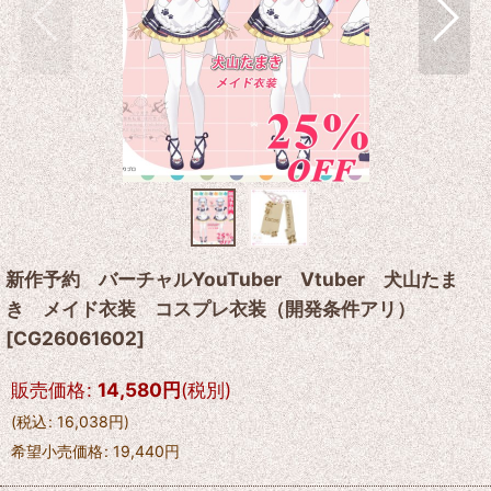
新作予約 バーチャルYouTuber Vtuber 犬山たま
き メイド衣装 コスプレ衣装（開発条件アリ）
[
CG26061602
]
販売価格
:
14,580
円
(税別)
(
税込
:
16,038
円
)
希望小売価格
:
19,440
円