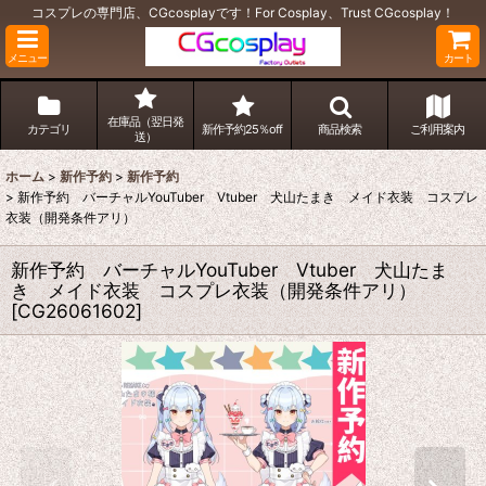
コスプレの専門店、CGcosplayです！For Cosplay、Trust CGcosplay！
メニュー
カート
在庫品（翌日発
カテゴリ
新作予約25％off
商品検索
ご利用案内
送）
ホーム
>
新作予約
>
新作予約
>
新作予約 バーチャルYouTuber Vtuber 犬山たまき メイド衣装 コスプレ
衣装（開発条件アリ）
新作予約 バーチャルYouTuber Vtuber 犬山たま
き メイド衣装 コスプレ衣装（開発条件アリ）
[
CG26061602
]