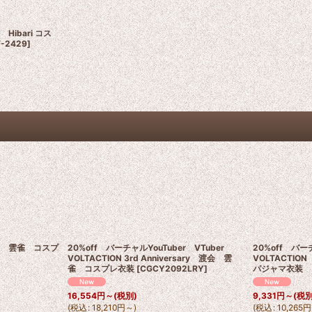
 Hibari コス
F-2429
]
er 雲雀 コスプ
20%off バーチャルYouTuber VTuber
20%off バー
VOLTACTION 3rd Anniversary 渡会 雲
VOLTACTIO
雀 コスプレ衣装
[
CGCY2092LRY
]
パジャマ衣装 
16,554
円
～
(税別)
9,331
円
～
(税別
(
税込
:
18,210
円
～
)
(
税込
:
10,265
円