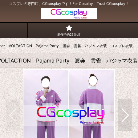
コスプレの専門店、CGcosplayです！For Cosplay、Trust CGcosplay！
新作予約25％off
uber VOLTACTION Pajama Party 渡会 雲雀 パジャマ衣装 コスプレ衣装
 VOLTACTION Pajama Party 渡会 雲雀 パジャ