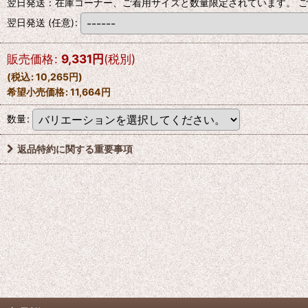
翌日発送：在庫コーナー、ご着用サイズと数量限定されています。 ご
翌日発送
(任意)
:
販売価格
:
9,331
円
(税別)
(
税込
:
10,265
円
)
希望小売価格
:
11,664
円
数量
:
返品特約に関する重要事項