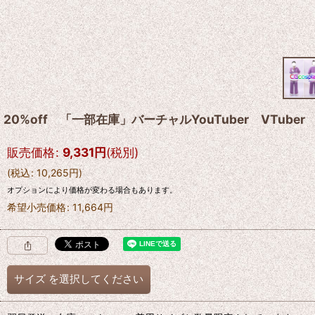
20%off 「一部在庫」バーチャルYouTuber VTuber
販売価格
:
9,331
円
(税別)
(
税込
:
10,265
円
)
オプションにより価格が変わる場合もあります。
希望小売価格
:
11,664
円
サイズ
を選択してください