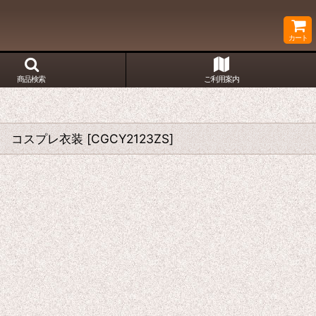
カート
商品検索
ご利用案内
マ衣装 コスプレ衣装
[
CGCY2123ZS
]