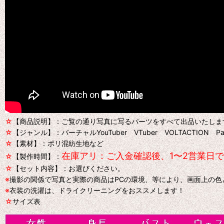
☆
【商品説明】：ご覧の通り写真に写るパーツをすべて出品いたしま
☆
【ジャンル】：バーチャルYouTuber VTuber VOLTACTION
☆
【素材】：ポリ混紡生地など
在庫アリ：ご入金確認後、1〜2営業日
☆
【製作時間】：
☆
【セット内容】：お選びください。
※
撮影の関係で写真と実際の商品はPCの環境、等により、画面上の
※
衣装の洗濯は、ドライクリーニングをおススメします！
☆
サイズ表