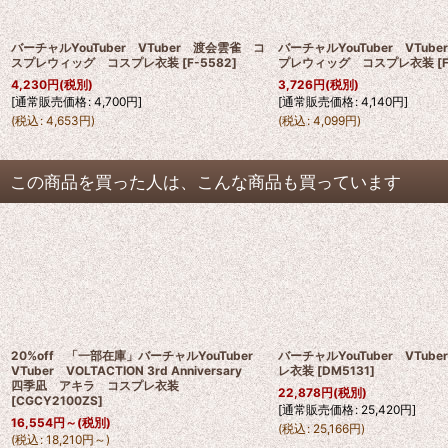
バーチャルYouTuber VTuber 渡会雲雀 コ
バーチャルYouTuber VTuber
スプレウィッグ コスプレ衣装
[
F-5582
]
プレウィッグ コスプレ衣装
[
4,230
円
(税別)
3,726
円
(税別)
[
通常販売価格
:
4,700
円
]
[
通常販売価格
:
4,140
円
]
(
税込
:
4,653
円
)
(
税込
:
4,099
円
)
この商品を買った人は、こんな商品も買っています
20%off 「一部在庫」バーチャルYouTuber
バーチャルYouTuber VTub
VTuber VOLTACTION 3rd Anniversary
レ衣装
[
DM5131
]
四季凪 アキラ コスプレ衣装
22,878
円
(税別)
[
CGCY2100ZS
]
[
通常販売価格
:
25,420
円
]
16,554
円
～
(税別)
(
税込
:
25,166
円
)
(
税込
:
18,210
円
～
)