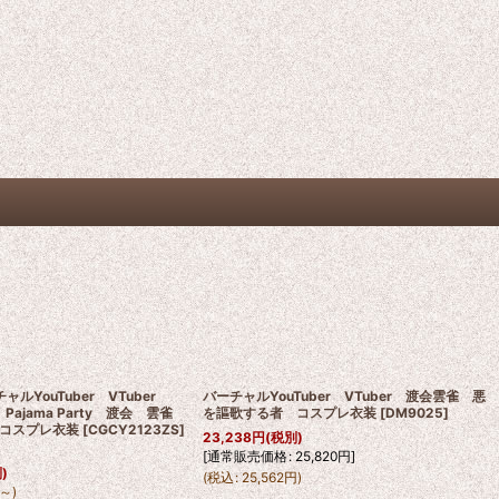
チャルYouTuber VTuber
バーチャルYouTuber VTuber 渡会雲雀 悪
N Pajama Party 渡会 雲雀
を謳歌する者 コスプレ衣装
[
DM9025
]
コスプレ衣装
[
CGCY2123ZS
]
23,238
円
(税別)
[
通常販売価格
:
25,820
円
]
)
(
税込
:
25,562
円
)
～
)