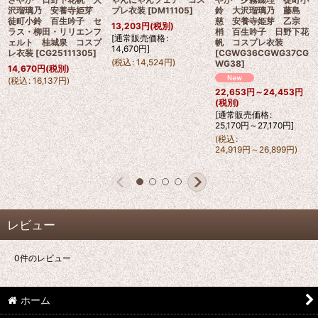
沢瑠璃乃 安養寺姫芽
プレ衣装
[
DM11105
]
鈴 大沢瑠璃乃 藤島
徒町小鈴 百生吟子 セ
慈 安養寺姫芽 乙宗
13,203
円
(税別)
ラス・柳田・リリエンフ
梢 百生吟子 日野下花
[
通常販売価格
:
ェルト 桂城泉 コスプ
帆 コスプレ衣装
14,670
円
]
レ衣装
[
CG25111305
]
[
CGWG36CGWG37CG
(
税込
:
14,524
円
)
WG38
]
14,670
円
(税別)
(
税込
:
16,137
円
)
22,653
円
～24,453
円
(税別)
[
通常販売価格
:
25,170
円
～27,170
円
]
(
税込
:
24,919
円
～26,899
円
)
レビュー
0
件のレビュー
ホーム