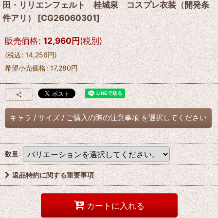
田・リリエンフェルト 桂城泉 コスプレ衣装（開発条
件アリ）
[
CG26060301
]
販売価格
:
12,960
円
(税別)
(
税込
:
14,256
円
)
希望小売価格
:
17,280
円
キャラ
/
サイズ
/
ご購入の際の注意事項
を選択してください
数量
:
返品特約に関する重要事項
カートに入れる