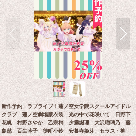
新作予約 ラブライブ！蓮ノ空女学院スクールアイドル
クラブ 蓮ノ空劇場版衣装 光の中で花咲いて 日野下
花帆 村野さやか 乙宗梢 夕霧綴理 大沢瑠璃乃 藤
島慈 百生吟子 徒町小鈴 安養寺姫芽 セラス・柳