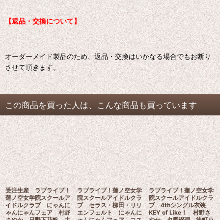
【返品・交換について】
オーダーメイド製品のため、返品・交換はいかなる場合でもお断り
させて頂きます。
この商品を買った人は、こんな商品も買っています
受注生産 ラブライブ！
ラブライブ！蓮ノ空女学
ラブライブ！蓮ノ空女学
蓮ノ空女学院スクールア
院スクールアイドルクラ
院スクールアイドルクラ
イドルクラブ にゃんに
ブ セラス・柳田・リリ
ブ 4thシングル衣装
ゃんにゃんフェア 村野
エンフェルト にゃんに
KEY of Like！ 村野さ
さやか 日野下花帆 大
ゃんにゃんフェア コス
やか 夕霧綴理 徒町小