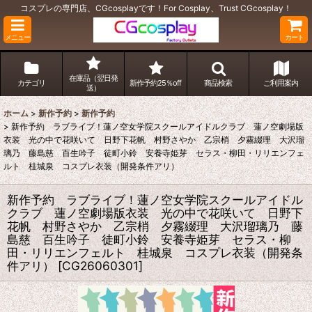
コスプレの専門店、CGcosplayです！For Cosplay、Trust CGcosplay！
メニュー
カート
在庫品（翌日発
カテゴリ
新作予約25％off
商品検索
ご利用案内
送）
ホーム
>
新作予約
>
新作予約
>
新作予約 ラブライブ！蓮ノ空女学院スクールアイドルクラブ 蓮ノ空劇場版
衣装 光の中で花咲いて 日野下花帆 村野さやか 乙宗梢 夕霧綴理 大沢瑠
璃乃 藤島慈 百生吟子 徒町小鈴 安養寺姫芽 セラス・柳田・リリエンフェ
ルト 桂城泉 コスプレ衣装（開発条件アリ）
新作予約 ラブライブ！蓮ノ空女学院スクールアイドル
クラブ 蓮ノ空劇場版衣装 光の中で花咲いて 日野下
花帆 村野さやか 乙宗梢 夕霧綴理 大沢瑠璃乃 藤
島慈 百生吟子 徒町小鈴 安養寺姫芽 セラス・柳
田・リリエンフェルト 桂城泉 コスプレ衣装（開発条
件アリ）
[
CG26060301
]