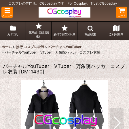
コスプレの専門店、CGcosplayです！For Cosplay、Trust CGcosplay！
メニュー
カート
在庫品（翌日発
カテゴリ
新作予約25％off
商品検索
ご利用案内
送）
ホーム
>
は行 コスプレ衣装
>
バーチャルYouTuber
>
バーチャルYouTuber VTuber 万象院ハッカ コスプレ衣装
バーチャルYouTuber VTuber 万象院ハッカ コスプ
レ衣装
[
DM11430
]