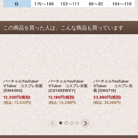
この商品を買った人は、こんな商品も買っています
バーチャルYouTuber
バーチャルYouTuber
バーチャルYouTuber
VTuber コスプレ衣装
VTuber コスプレ衣装
VTuber コスプレ衣
[
DM4464
]
[
CG1469WXY
]
装
[
DM4718
]
12,200
円
(税別)
12,180
円
(税別)
23,880
円
(税別)
(
税込
:
13,420
円
)
(
税込
:
13,398
円
)
(
税込
:
26,268
円
)