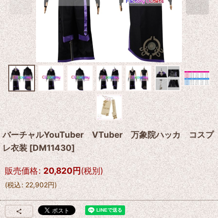
バーチャルYouTuber VTuber 万象院ハッカ コスプ
レ衣装
[
DM11430
]
販売価格
:
20,820
円
(税別)
(
税込
:
22,902
円
)