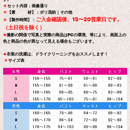
☆
セット内容：画像通り
☆
【素 材】：ポリ混紡｜その他
ご入金確認後、15〜20営業日です。
☆
【製作時間】：
（土日祝を除く）
※
撮影の関係で写真と実際の商品はPCの環境、等により、画面上の
色と商品の色が異なって見える場合もございます。
※
衣装の洗濯は、ドライクリーニングをおススメします！
☆
サイズ表