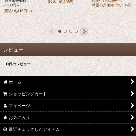
[
通常販売価格
:
(
税込
:
19,629
円
～
)
(
税込
:
16,405
円
)
8,500
円
～
]
希望小売価格
:
22,305
円
(
税込
:
8,415
円
～
)
レビュー
0
件のレビュー
ホーム
ショッピングカート
マイページ
お気に入り
最近チェックしたアイテム