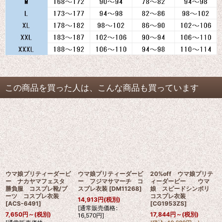
この商品を買った人は、こんな商品も買っています
ウマ娘プリティーダービ
ウマ娘プリティーダービ
20%off ウマ娘プリテ
ー ナカヤマフェスタ
ー フジマサマーチ コ
ィーダービー ウマ
勝負服 コスプレ靴/ブ
スプレ衣装
[
DM11268
]
娘 スピードシンボリ
ーツ コスプレ衣装
コスプレ衣装
14,913
円
(税別)
[
ACS-6491
]
[
CG1953ZS
]
[
通常販売価格
:
7,650
円
～
(税別)
17,844
円
～
(税別)
16,570
円
]