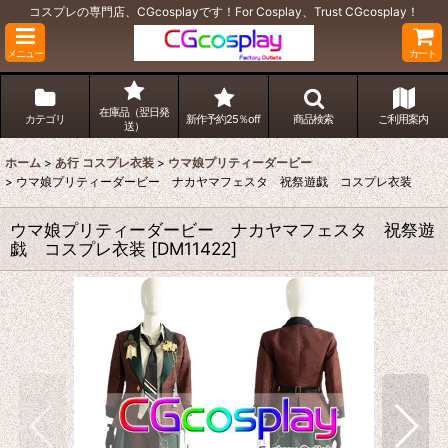
コスプレの専門店、CGcosplayです！For Cosplay、Trust CGcosplay！
メニュー
カート
在庫品（翌日発
カテゴリ
新作予約25％off
商品検索
ご利用案内
送）
ホーム
>
あ行 コスプレ衣装
>
ウマ娘プリティーダービー
>
ウマ娘プリティーダービー ナカヤマフェスタ 祝祭遊戯 コスプレ衣装
ウマ娘プリティーダービー ナカヤマフェスタ 祝祭遊
戯 コスプレ衣装
[
DM11422
]