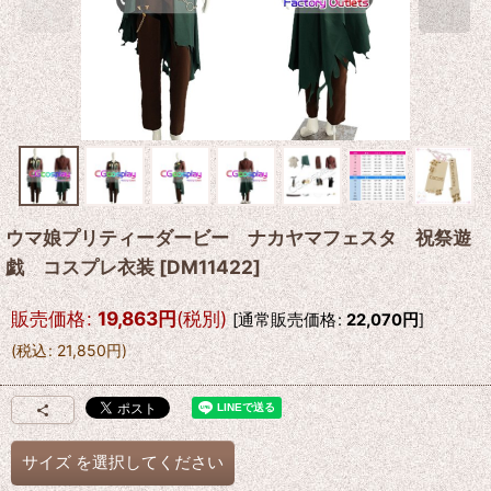
ウマ娘プリティーダービー ナカヤマフェスタ 祝祭遊
戯 コスプレ衣装
[
DM11422
]
販売価格
:
19,863
円
(税別)
[
通常販売価格
:
22,070
円
]
(
税込
:
21,850
円
)
サイズ
を選択してください