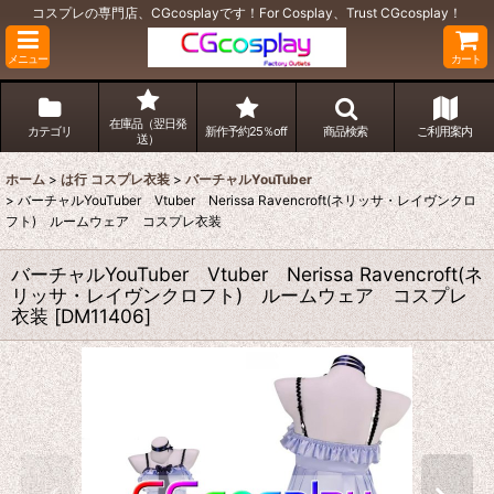
コスプレの専門店、CGcosplayです！For Cosplay、Trust CGcosplay！
メニュー
カート
在庫品（翌日発
カテゴリ
新作予約25％off
商品検索
ご利用案内
送）
ホーム
>
は行 コスプレ衣装
>
バーチャルYouTuber
>
バーチャルYouTuber Vtuber Nerissa Ravencroft(ネリッサ・レイヴンクロ
フト) ルームウェア コスプレ衣装
バーチャルYouTuber Vtuber Nerissa Ravencroft(ネ
リッサ・レイヴンクロフト) ルームウェア コスプレ
衣装
[
DM11406
]