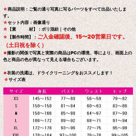
☆
商品説明：ご覧の通り写真に写るパーツをすべて出品いたしま
す。
☆
セット内容：画像通り
☆
【素 材】：ポリ混紡｜その他
ご入金確認後、15〜20営業日です。
☆
【製作時間】：
（土日祝を除く）
※
撮影の関係で写真と実際の商品はPCの環境、等により、画面上の
色と商品の色が異なって見える場合もございます。
※
衣装の洗濯は、ドライクリーニングをおススメします！
☆
サイズ表