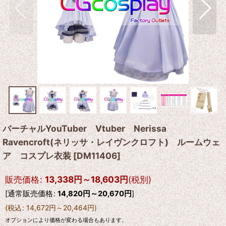
バーチャルYouTuber Vtuber Nerissa
Ravencroft(ネリッサ・レイヴンクロフト) ルームウェ
ア コスプレ衣装
[
DM11406
]
販売価格
:
13,338
円
～18,603
円
(税別)
[
通常販売価格
:
14,820
円
～20,670
円
]
(
税込
:
14,672
円
～20,464
円
)
オプションにより価格が変わる場合もあります。