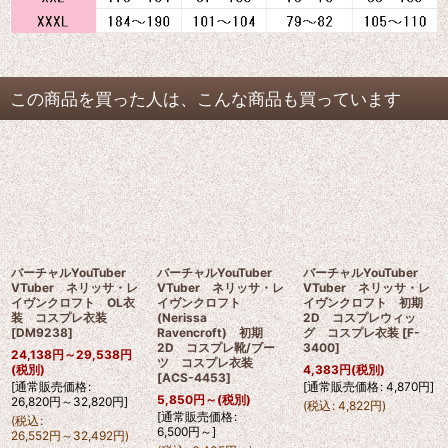
この商品を買った人は、こんな商品も買っています
バーチャルYouTuber
バーチャルYouTuber
バーチャルYouTuber
VTuber ネリッサ・レ
VTuber ネリッサ・レ
VTuber ネリッサ・レ
イヴンクロフト OL衣
イヴンクロフト
イヴンクロフト 初期
装 コスプレ衣装
(Nerissa
2D コスプレウィッ
[
DM9238
]
Ravencroft) 初期
グ コスプレ衣装
[
F-
2D コスプレ靴/ブー
3400
]
24,138
円
～29,538
円
ツ コスプレ衣装
(税別)
4,383
円
(税別)
[
ACS-4453
]
[
通常販売価格
:
[
通常販売価格
:
4,870
円
]
5,850
円
～
(税別)
26,820
円
～32,820
円
]
(
税込
:
4,822
円
)
[
通常販売価格
:
(
税込
:
6,500
円
～
]
26,552
円
～32,492
円
)