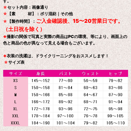
す。
☆
セット内容：画像通り
☆
【素 材】：ポリ混紡｜その他
ご入金確認後、15〜20営業日です。
☆
【製作時間】：
（土日祝を除く）
※
撮影の関係で写真と実際の商品はPCの環境、等により、画面上の
色と商品の色が異なって見える場合もございます。
※
衣装の洗濯は、ドライクリーニングをおススメします！
☆
サイズ表