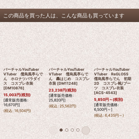
この商品を買った人は、こんな商品も買っています
バーチャルYouTuber
バーチャルYouTuber
バーチャルYouTuber
VTuber 儒烏風亭らで
VTuber 儒烏風亭らで
VTuber ReGLOSS
ん ホロナツパラダイ
ん 轟はじめ コスプレ
儒烏風亭らでん 初期
ス コスプレ衣装
衣装
[
DM11248
]
2D コスプレ靴/ブー
[
DM10876
]
ツ コスプレ衣装
23,238
円
(税別)
[
ACS-4543
]
15,003
円
(税別)
[
通常販売価格
:
5,850
円
～
(税別)
[
通常販売価格
:
25,820
円
]
16,670
円
]
[
通常販売価格
:
(
税込
:
25,562
円
)
6,500
円
～
]
(
税込
:
16,504
円
)
(
税込
:
6,435
円
～
)