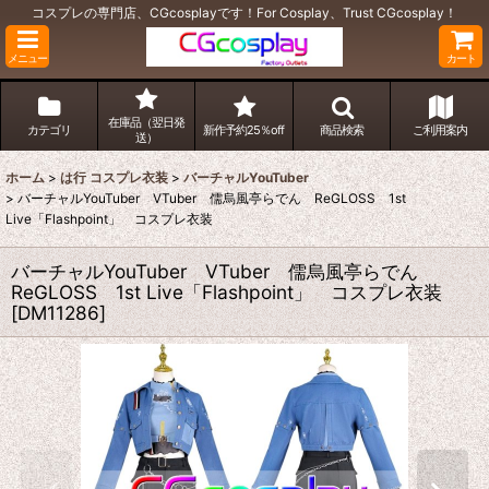
コスプレの専門店、CGcosplayです！For Cosplay、Trust CGcosplay！
メニュー
カート
在庫品（翌日発
カテゴリ
新作予約25％off
商品検索
ご利用案内
送）
ホーム
>
は行 コスプレ衣装
>
バーチャルYouTuber
>
バーチャルYouTuber VTuber 儒烏風亭らでん ReGLOSS 1st
Live「Flashpoint」 コスプレ衣装
バーチャルYouTuber VTuber 儒烏風亭らでん
ReGLOSS 1st Live「Flashpoint」 コスプレ衣装
[
DM11286
]