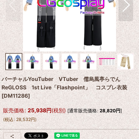
バーチャルYouTuber VTuber 儒烏風亭らでん
ReGLOSS 1st Live「Flashpoint」 コスプレ衣装
[
DM11286
]
販売価格
:
25,938
円
(税別)
[
通常販売価格
:
28,820
円
]
(
税込
:
28,532
円
)