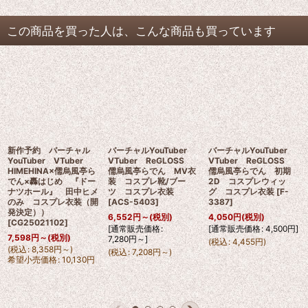
この商品を買った人は、こんな商品も買っています
新作予約 バーチャル
バーチャルYouTuber
バーチャルYouTuber
YouTuber VTuber
VTuber ReGLOSS
VTuber ReGLOSS
HIMEHINA×儒烏風亭ら
儒烏風亭らでん MV衣
儒烏風亭らでん 初期
でん×轟はじめ 『ドー
装 コスプレ靴/ブー
2D コスプレウィッ
ナツホール』 田中ヒメ
ツ コスプレ衣装
グ コスプレ衣装
[
F-
のみ コスプレ衣装（開
[
ACS-5403
]
3387
]
発決定））
6,552
円
～
(税別)
4,050
円
(税別)
[
CG25021102
]
[
通常販売価格
:
[
通常販売価格
:
4,500
円
]
7,598
円
～
(税別)
7,280
円
～
]
(
税込
:
4,455
円
)
(
税込
:
8,358
円
～
)
(
税込
:
7,208
円
～
)
希望小売価格
:
10,130
円