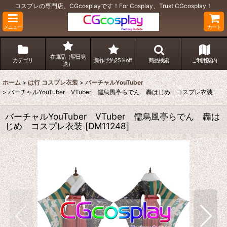
コスプレの専門店、CGcosplayです！For Cosplay、Trust CGcosplay！
メニュー
カート
在庫品（翌日発
カテゴリ
新作予約25％off
商品検索
ご利用案内
送）
ホーム
>
は行 コスプレ衣装
>
バーチャルYouTuber
>
バーチャルYouTuber VTuber 儒烏風亭らでん 轟はじめ コスプレ衣装
バーチャルYouTuber VTuber 儒烏風亭らでん 轟は
じめ コスプレ衣装
[
DM11248
]