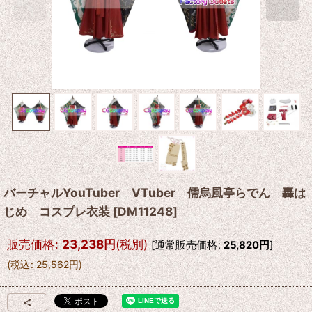
バーチャルYouTuber VTuber 儒烏風亭らでん 轟は
じめ コスプレ衣装
[
DM11248
]
販売価格
:
23,238
円
(税別)
[
通常販売価格
:
25,820
円
]
(
税込
:
25,562
円
)