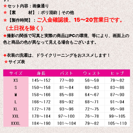
☆
セット内容：画像通り
☆
【素 材】：ポリ混紡｜その他
ご入金確認後、15〜20営業日です。
☆
【製作時間】：
（土日祝を除く）
※
撮影の関係で写真と実際の商品はPCの環境、等により、画面上の
色と商品の色が異なって見える場合もございます。
※
衣装の洗濯は、ドライクリーニングをおススメします！
☆
サイズ表