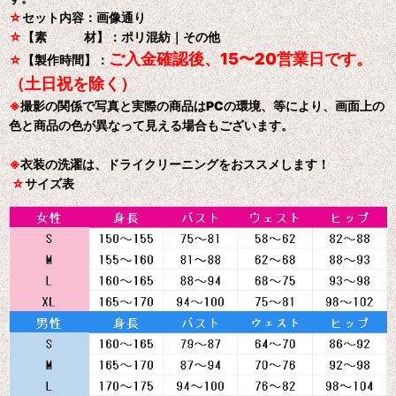
☆
セット内容：画像通り
☆
【素 材】：ポリ混紡｜その他
ご入金確認後、15〜20営業日です。
☆
【製作時間】：
（土日祝を除く）
※
撮影の関係で写真と実際の商品はPCの環境、等により、画面上の
色と商品の色が異なって見える場合もございます。
※
衣装の洗濯は、ドライクリーニングをおススメします！
☆
サイズ表