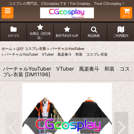
コスプレの専門店、CGcosplayです！For Cosplay、Trust CGcosplay！
メニュー
カート
在庫品（翌日発
カテゴリ
新作予約25％off
商品検索
ご利用案内
送）
ホーム
>
は行 コスプレ衣装
>
バーチャルYouTuber
>
バーチャルYouTuber VTuber 風楽奏斗 和装 コスプレ衣装
バーチャルYouTuber VTuber 風楽奏斗 和装 コス
プレ衣装
[
DM11196
]