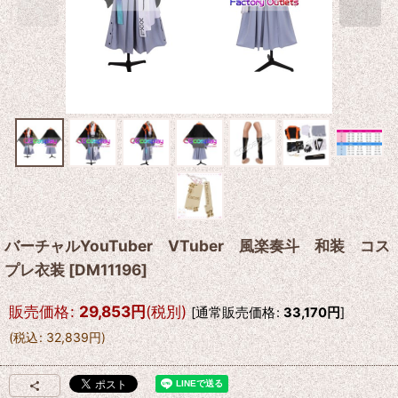
バーチャルYouTuber VTuber 風楽奏斗 和装 コス
プレ衣装
[
DM11196
]
販売価格
:
29,853
円
(税別)
[
通常販売価格
:
33,170
円
]
(
税込
:
32,839
円
)