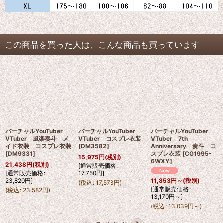
この商品を買った人は、こんな商品も買っています
バーチャルYouTuber
バーチャルYouTuber
バーチャルYouTuber
VTuber 風楽奏斗 メ
VTuber コスプレ衣装
VTuber 7th
イド衣装 コスプレ衣装
[
DM3582
]
Anniversary 奏斗 コ
[
DM9331
]
スプレ衣装
[
CG1995-
15,975
円
(税別)
6WXY
]
21,438
円
(税別)
[
通常販売価格
:
[
通常販売価格
:
17,750
円
]
23,820
円
]
11,853
円
～
(税別)
(
税込
:
17,573
円
)
[
通常販売価格
:
(
税込
:
23,582
円
)
13,170
円
～
]
(
税込
:
13,039
円
～
)