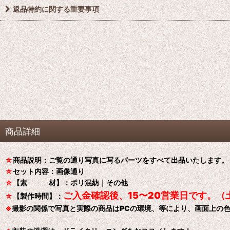
返品特約に関する重要事項
商品詳細
☆
商品説明：ご覧の通り写真に写るパーツをすべて出品いたします。
☆
セット内容：画像通り
☆
【素 材】：ポリ混紡｜その他
ご入金確認後、15〜20営業日です。（
☆
【製作時間】：
※
撮影の関係で写真と実際の商品はPCの環境、等により、画面上の