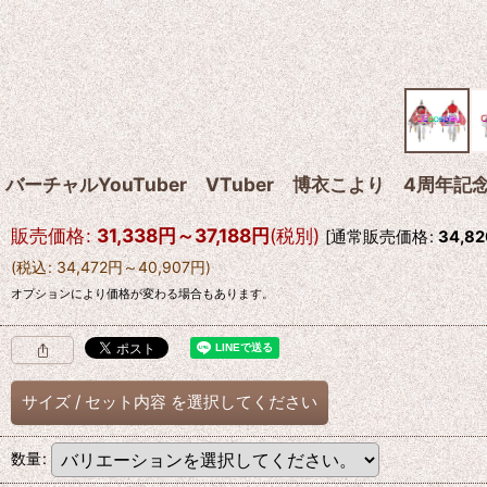
バーチャルYouTuber VTuber 博衣こより 4周
販売価格
:
31,338
円
～37,188
円
(税別)
[
通常販売価格
:
34,82
(
税込
:
34,472
円
～40,907
円
)
オプションにより価格が変わる場合もあります。
サイズ
/
セット内容
を選択してください
数量
: