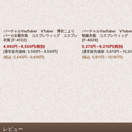
バーチャルYouTuber VTuber 博衣こより
バーチャルYouTuber VTu
パーカ水着衣装 コスプレウィッグ コスプレ
制服衣装 コスプレウィッグ 
衣装
[
F-4122
]
[
F-4029
]
4,950
円
～8,550
円
(税別)
5,373
円
～9,270
円
(税別)
[
通常販売価格
:
5,500
円
～9,500
円
]
[
通常販売価格
:
5,970
円
～10,30
(
税込
:
5,445
円
～9,405
円
)
(
税込
:
5,911
円
～10,197
円
)
レビュー