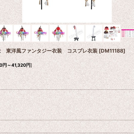
年記念 東洋風ファンタジー衣装 コスプレ衣装
[
DM11188
]
0
円
～41,320
円
]