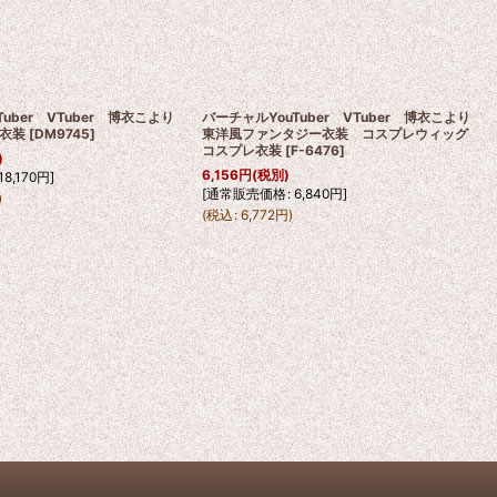
Tuber VTuber 博衣こより
バーチャルYouTuber VTuber 博衣こより
衣装
[
DM9745
]
東洋風ファンタジー衣装 コスプレウィッグ
コスプレ衣装
[
F-6476
]
)
6,156
円
(税別)
18,170
円
]
[
通常販売価格
:
6,840
円
]
)
(
税込
:
6,772
円
)