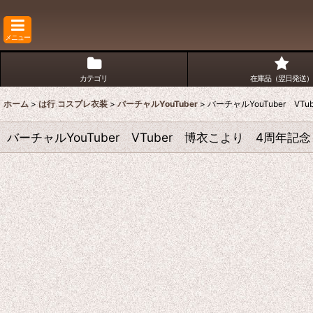
メニュー
カテゴリ
在庫品（翌日発送）
ホーム
>
は行 コスプレ衣装
>
バーチャルYouTuber
>
バーチャルYouTuber 
バーチャルYouTuber VTuber 博衣こより 4周