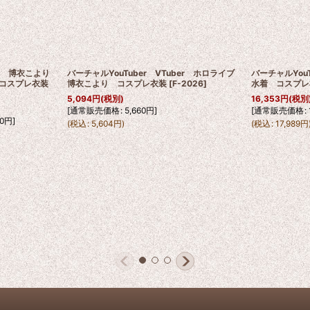
ber 博衣こより
バーチャルYouTuber VTuber ホロライブ
バーチャルYou
コスプレ衣装
博衣こより コスプレ衣装
[
F-2026
]
水着 コスプレ
5,094
円
(税別)
16,353
円
(税別
[
通常販売価格
:
5,660
円
]
[
通常販売価格
:
0
円
]
(
税込
:
5,604
円
)
(
税込
:
17,989
円