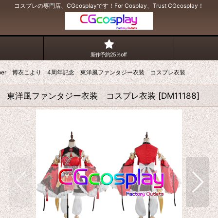
コスプレの専門店、CGcosplayです！For Cosplay、Trust CGcosplay！
新作予約25％off
VTuber 博衣こより 4周年記念 東洋風ファンタジー衣装 コスプレ衣装
年記念 東洋風ファンタジー衣装 コスプレ衣装
[
DM11188
]