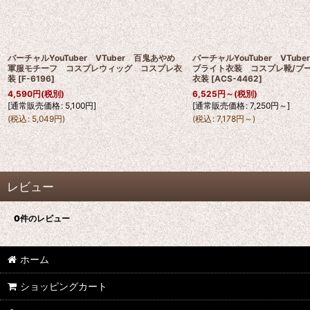
バーチャルYouTuber VTuber 百鬼あやめ
バーチャルYouTuber VTu
軍服モチーフ コスプレウィッグ コスプレ衣
ブライト衣装 コスプレ靴/ブ
装
[
F-6196
]
衣装
[
ACS-4462
]
4,590
円
(税別)
6,525
円
～
(税別)
[
通常販売価格
:
5,100
円
]
[
通常販売価格
:
7,250
円
～
]
(
税込
:
5,049
円
)
(
税込
:
7,178
円
～
)
レビュー
0
件のレビュー
ホーム
ショッピングカート