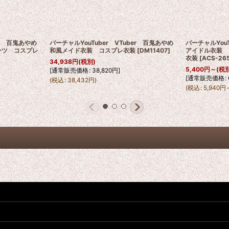
ber 百鬼あやめ
バーチャルYouTuber VTuber 百鬼あやめ
バーチャルYou
ーツ コスプレ
和風メイド衣装 コスプレ衣装
[
DM11407
]
アイドル衣装 
衣装
[
ACS-26
34,938
円
(税別)
5,400
円
～
(税
[
通常販売価格
:
38,820
円
]
[
通常販売価格
:
(
税込
:
38,432
円
)
(
税込
:
5,940
円