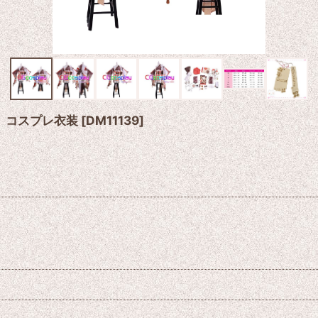
装 コスプレ衣装
[
DM11139
]