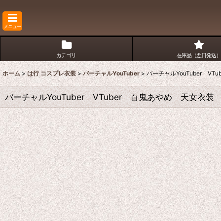
メニュー
カテゴリ
在庫品（翌日発送）
ホーム
>
は行 コスプレ衣装
>
バーチャルYouTuber
>
バーチャルYouTuber V
バーチャルYouTuber VTuber 百鬼あやめ 天女衣