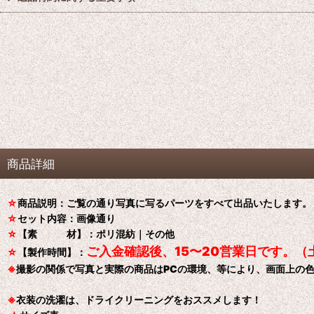
商品詳細
☆
商品説明：ご覧の通り写真に写るパーツをすべて出品いたします。
☆
セット内容：画像通り
☆
【素 材】：ポリ混紡｜その他
ご入金確認後、15〜20営業日です。（
☆
【製作時間】：
※
撮影の関係で写真と実際の商品はPCの環境、等により、画面上の
※
衣装の洗濯は、ドライクリーニングをおススメします！