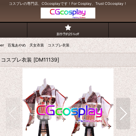
コスプレの専門店、CGcosplayです！For Cosplay、Trust CGcosplay！
新作予約25％off
Tuber 百鬼あやめ 天女衣装 コスプレ衣装
装 コスプレ衣装
[
DM11139
]