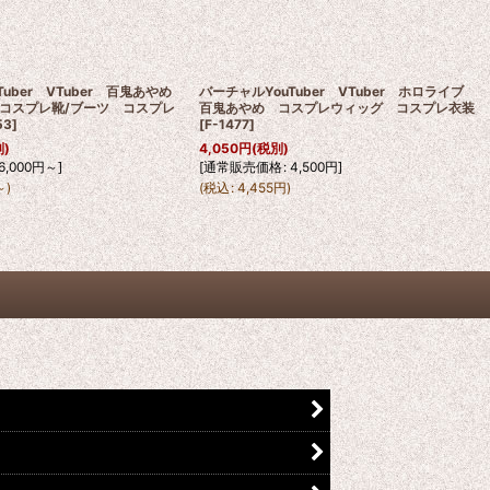
Tuber VTuber 百鬼あやめ
バーチャルYouTuber VTuber ホロライブ
コスプレ靴/ブーツ コスプレ
百鬼あやめ コスプレウィッグ コスプレ衣装
53
]
[
F-1477
]
別)
4,050
円
(税別)
6,000
円
～
]
[
通常販売価格
:
4,500
円
]
～
)
(
税込
:
4,455
円
)