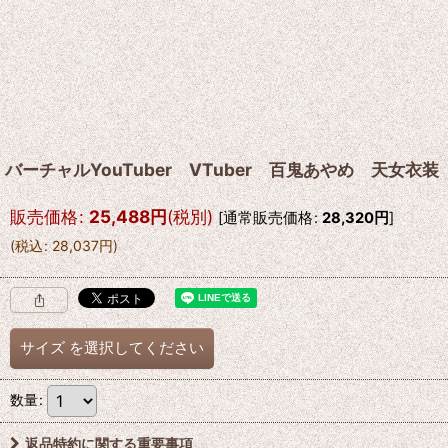
バーチャルYouTuber VTuber 百鬼あやめ 天女衣
販売価格
:
25,488
円
(税別)
[
通常販売価格
:
28,320
円
]
(
税込
:
28,037
円
)
サイズ
を選択してください
数量
:
返品特約に関する重要事項