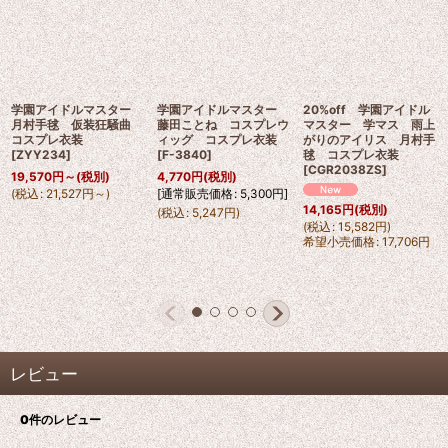
学園アイドルマスター
学園アイドルマスター
20%off 学園アイドル
月村手毬 仮装狂騒曲
藤田ことね コスプレウ
マスター 学マス 雨上
コスプレ衣装
ィッグ コスプレ衣装
がりのアイリス 月村手
[
ZYY234
]
[
F-3840
]
毬 コスプレ衣装
[
CGR2038ZS
]
19,570
円
～
(税別)
4,770
円
(税別)
(
税込
:
21,527
円
～
)
[
通常販売価格
:
5,300
円
]
14,165
円
(税別)
(
税込
:
5,247
円
)
(
税込
:
15,582
円
)
希望小売価格
:
17,706
円
レビュー
0
件のレビュー