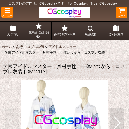
コスプレの専門店、CGcosplayです！For Cosplay、Trust CGcosplay！
メニュー
カート
在庫品（翌日発
カテゴリ
新作予約25％off
商品検索
ご利用案内
送）
ホーム
>
あ行 コスプレ衣装
>
アイドルマスター
>
学園アイドルマスター 月村手毬 一体いつから コスプレ衣装
学園アイドルマスター 月村手毬 一体いつから コス
プレ衣装
[
DM11113
]