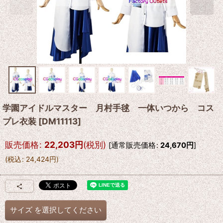
学園アイドルマスター 月村手毬 一体いつから コス
プレ衣装
[
DM11113
]
販売価格
:
22,203
円
(税別)
[
通常販売価格
:
24,670
円
]
(
税込
:
24,424
円
)
サイズ
を選択してください