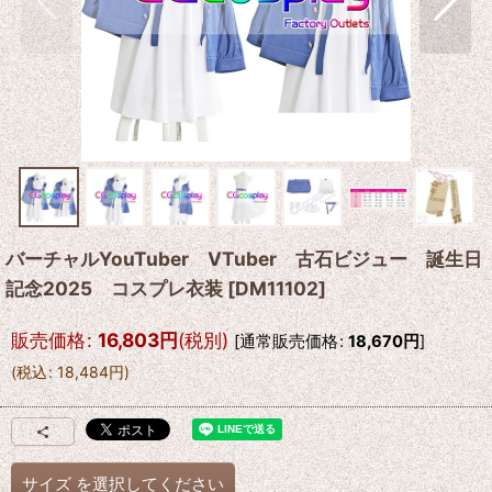
バーチャルYouTuber VTuber 古石ビジュー 誕生日
記念2025 コスプレ衣装
[
DM11102
]
販売価格
:
16,803
円
(税別)
[
通常販売価格
:
18,670
円
]
(
税込
:
18,484
円
)
サイズ
を選択してください