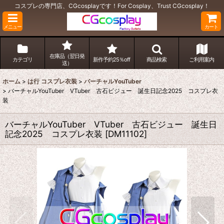
コスプレの専門店、CGcosplayです！For Cosplay、Trust CGcosplay！
メニュー
カート
在庫品（翌日発
カテゴリ
新作予約25％off
商品検索
ご利用案内
送）
ホーム
>
は行 コスプレ衣装
>
バーチャルYouTuber
>
バーチャルYouTuber VTuber 古石ビジュー 誕生日記念2025 コスプレ衣
装
バーチャルYouTuber VTuber 古石ビジュー 誕生日
記念2025 コスプレ衣装
[
DM11102
]