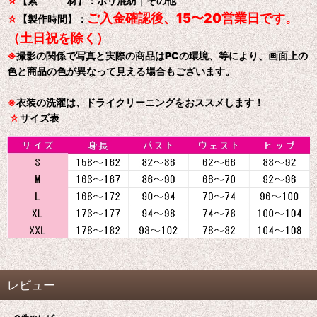
☆
【素 材】：ポリ混紡｜その他
ご入金確認後、15〜20営業日です。
☆
【製作時間】：
（土日祝を除く）
※
撮影の関係で写真と実際の商品はPCの環境、等により、画面上の
色と商品の色が異なって見える場合もございます。
※
衣装の洗濯は、ドライクリーニングをおススメします！
☆
サイズ表
レビュー