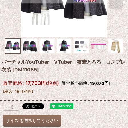
バーチャルYouTuber VTuber 猫麦とろろ コスプレ
衣装
[
DM11085
]
販売価格
:
17,703
円
(税別)
[
通常販売価格
:
19,670
円
]
(
税込
:
19,474
円
)
サイズ
を選択してください