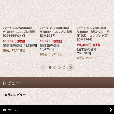
バーチャルYouTuber
バーチャルYouTuber
バーチャルYouTuber
VTuber コスプレ衣装
VTuber コスプレ衣装
VTuber 猫汰つな 初
[
CG1469WXY
]
[
DM2057
]
期衣装 コスプレ衣装
[
DM8744
]
10,962
円
(税別)
13,923
円
(税別)
23,463
円
(税別)
[
通常販売価格
:
12,180
円
]
[
通常販売価格
:
15,470
円
]
[
通常販売価格
:
(
税込
:
12,059
円
)
26,070
円
]
(
税込
:
15,316
円
)
(
税込
:
25,810
円
)
レビュー
0
件のレビュー
ホーム