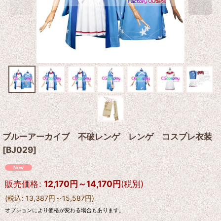
ブルーアーカイブ 不破レンゲ レンゲ コスプレ衣装
[
BJ029
]
販売価格
:
12,170
円
～14,170
円
(税別)
(
税込
:
13,387
円
～15,587
円
)
オプションにより価格が変わる場合もあります。