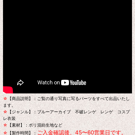
☆
【商品説明】：ご覧の通り写真に写るパーツをすべて出品いたし
ます。
☆
【ジャンル】：ブルーアーカイブ 不破レンゲ レンゲ コスプ
レ衣装
☆
【素材】：ポリ混紡生地など
ご入金確認後、45〜60営業日です。
☆
【製作時間】：