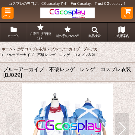
コスプレの専門店、CGcosplayです！For Cosplay、Trust CGcosplay！
メニュー
カート
在庫品（翌日発
カテゴリ
新作予約25％off
商品検索
ご利用案内
送）
ホーム
>
は行 コスプレ衣装
>
ブルーアーカイブ ブルアカ
>
ブルーアーカイブ 不破レンゲ レンゲ コスプレ衣装
ブルーアーカイブ 不破レンゲ レンゲ コスプレ衣装
[
BJ029
]