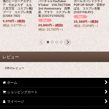
僕のヒーローアカデミ
バーチャルYouTuber
ガールズバンドクライ
ア やおよろず もも
VTuber VOLTACTION
POP UP SHOP 安和す
八百万百 コスプレ靴/
3rd Anniversary 四季
ばる コスプレ衣装
ブーツ コスプレ衣装
凪 アキラ コスプレ衣
[
CG2119LRY
]
[
COSX-742
]
装
[
CGCY2100ZS
]
5,070
円
～
(税別)
25,380
円
～
(税別)
(
税込
:
5,577
円
～
)
20,692
円
～
(税別)
(
税込
:
27,918
円
～
)
(
税込
:
22,762
円
～
)
レビュー
0
件のレビュー
ホーム
ショッピングカート
マイページ