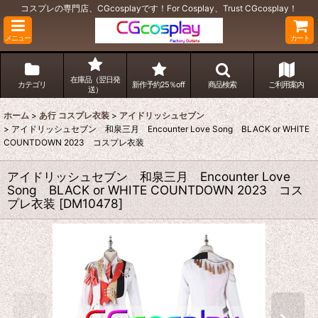
コスプレの専門店、CGcosplayです！For Cosplay、Trust CGcosplay！
メニュー
カート
在庫品（翌日発
カテゴリ
新作予約25％off
商品検索
ご利用案内
送）
ホーム
>
あ行 コスプレ衣装
>
アイドリッシュセブン
>
アイドリッシュセブン 和泉三月 Encounter Love Song BLACK or WHITE
COUNTDOWN 2023 コスプレ衣装
アイドリッシュセブン 和泉三月 Encounter Love
Song BLACK or WHITE COUNTDOWN 2023 コス
プレ衣装
[
DM10478
]