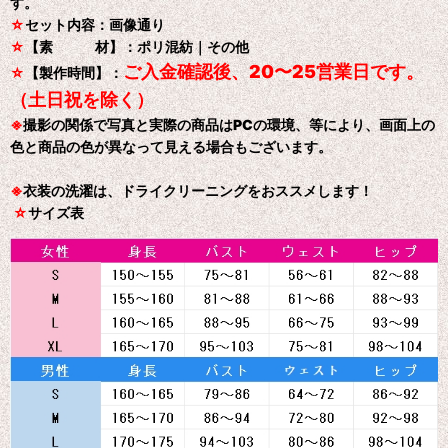
す。
☆
セット内容：画像通り
☆
【素 材】：ポリ混紡｜その他
ご入金確認後、20〜25営業日です。
☆
【製作時間】：
（土日祝を除く）
※
撮影の関係で写真と実際の商品はPCの環境、等により、画面上の
色と商品の色が異なって見える場合もございます。
※
衣装の洗濯は、ドライクリーニングをおススメします！
☆
サイズ表