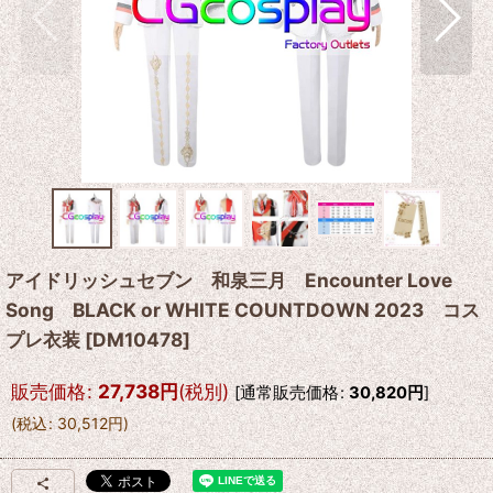
アイドリッシュセブン 和泉三月 Encounter Love
Song BLACK or WHITE COUNTDOWN 2023 コス
プレ衣装
[
DM10478
]
販売価格
:
27,738
円
(税別)
[
通常販売価格
:
30,820
円
]
(
税込
:
30,512
円
)