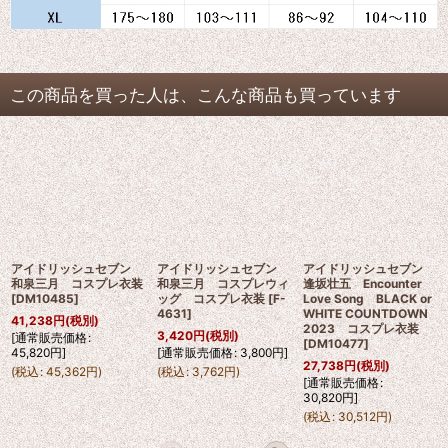
この商品を買った人は、こんな商品も買っています
アイドリッシュセブン
アイドリッシュセブン
アイドリッシュセブン
和泉三月 コスプレ衣装
和泉三月 コスプレウィ
逢坂壮五 Encounter
[
DM10485
]
ッグ コスプレ衣装
[
F-
Love Song BLACK or
4631
]
WHITE COUNTDOWN
41,238
円
(税別)
2023 コスプレ衣装
3,420
円
(税別)
[
通常販売価格
:
[
DM10477
]
45,820
円
]
[
通常販売価格
:
3,800
円
]
27,738
円
(税別)
(
税込
:
45,362
円
)
(
税込
:
3,762
円
)
[
通常販売価格
:
30,820
円
]
(
税込
:
30,512
円
)