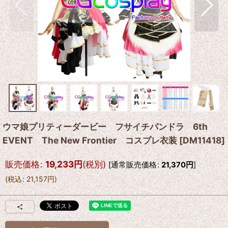
ウマ娘プリティーダービー フサイチパンドラ 6th
EVENT The New Frontier コスプレ衣装
[
DM11418
]
販売価格
:
19,233
円
(税別)
[
通常販売価格
:
21,370
円
]
(
税込
:
21,157
円
)