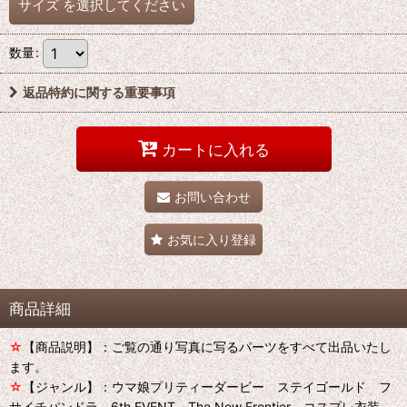
サイズ
を選択してください
数量
:
返品特約に関する重要事項
カートに入れる
お問い合わせ
お気に入り登録
商品詳細
☆
【商品説明】：ご覧の通り写真に写るパーツをすべて出品いたし
ます。
☆
【ジャンル】：ウマ娘プリティーダービー ステイゴールド フ
サイチパンドラ 6th EVENT The New Frontier コスプレ衣装