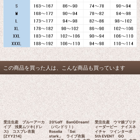
この商品を買った人は、こんな商品も買っています
受注生産 ブルーアーカ
20%off BanGDream!
受注生産 ウマ娘プリテ
イブ 浅黄ムツキ(ドレ
（バンドリ！）
ィーダービー ナイスネ
ス) コスプレ衣装
Roselia 「Sei
イチャ ツインターボ
[
ZYY214
]
stark」 ライブ衣装
5th EVENT GO