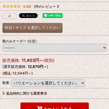
1
件のレビュー
5.00
性別
/
サイズ
を選択してください
靴のみオーダー
(任意)
:
販売価格
:
11,403
円
～
(税別)
[
通常販売価格
:
12,670
円
～
]
(
税込
:
12,544
円
～
)
数量
:
返品特約に関する重要事項
カートに入れる