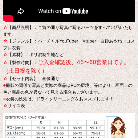
☆
【商品説明】：ご覧の通り写真に写るパーツをすべて出品いたし
ます。
☆
【ジャンル】：バーチャルYouTuber Vtuber 白砂あやね コス
プレ衣装
☆
【素材】：ポリ混紡生地など
ご入金確認後、45〜60営業日です。
☆
【製作時間】：
（土日祝を除く）
☆
【セット内容】：画像通り
※
撮影の関係で写真と実際の商品はPCの環境、等により、画面上の
色と商品の色が異なって見える場合もございます。
※
衣装の洗濯は、ドライクリーニングをおススメします！
☆
サイズ表