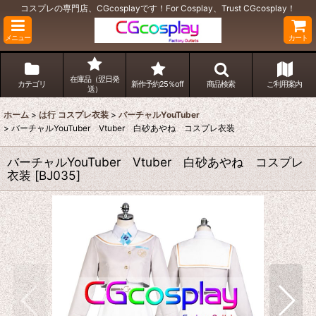
コスプレの専門店、CGcosplayです！For Cosplay、Trust CGcosplay！
メニュー
カート
在庫品（翌日発
カテゴリ
新作予約25％off
商品検索
ご利用案内
送）
ホーム
>
は行 コスプレ衣装
>
バーチャルYouTuber
>
バーチャルYouTuber Vtuber 白砂あやね コスプレ衣装
バーチャルYouTuber Vtuber 白砂あやね コスプレ
衣装
[
BJ035
]