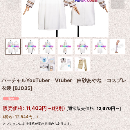
バーチャルYouTuber Vtuber 白砂あやね コスプレ
衣装
[
BJ035
]
販売価格
:
11,403
円
～
(税別)
[
通常販売価格
:
12,670
円
～
]
(
税込
:
12,544
円
～
)
オプションにより価格が変わる場合もあります。