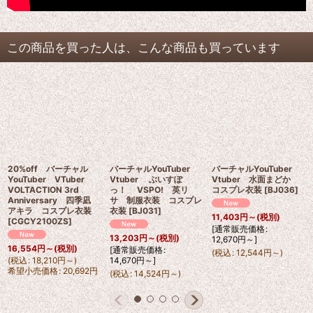
この商品を買った人は、こんな商品も買っています
20%off バーチャル
バーチャルYouTuber
バーチャルYouTuber
YouTuber VTuber
Vtuber ぶいすぽ
Vtuber 水面まどか
VOLTACTION 3rd
っ！ VSPO! 英リ
コスプレ衣装
[
BJ036
]
Anniversary 四季凪
サ 制服衣装 コスプレ
アキラ コスプレ衣装
衣装
[
BJ031
]
11,403
円
～
(税別)
[
CGCY2100ZS
]
[
通常販売価格
:
13,203
円
～
(税別)
12,670
円
～
]
16,554
円
～
(税別)
[
通常販売価格
:
(
税込
:
12,544
円
～
)
(
税込
:
18,210
円
～
)
14,670
円
～
]
希望小売価格
:
20,692
円
(
税込
:
14,524
円
～
)