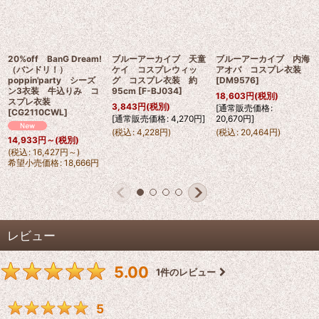
20%off BanG Dream!
ブルーアーカイブ 天童
ブルーアーカイブ 内海
（バンドリ！）
ケイ コスプレウィッ
アオバ コスプレ衣装
poppin'party シーズ
グ コスプレ衣装 約
[
DM9576
]
ン3衣装 牛込りみ コ
95cm
[
F-BJ034
]
18,603
円
(税別)
スプレ衣装
3,843
円
(税別)
[
通常販売価格
:
[
CG2110CWL
]
[
通常販売価格
:
4,270
円
]
20,670
円
]
(
税込
:
4,228
円
)
(
税込
:
20,464
円
)
14,933
円
～
(税別)
(
税込
:
16,427
円
～
)
希望小売価格
:
18,666
円
レビュー
5.00
1
件のレビュー
5