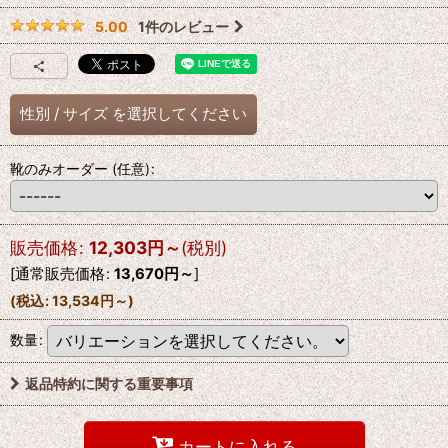
1
件のレビュー
5.00
性別
/
サイズ
を選択してください
靴のみオーダー
(任意)
:
販売価格
:
12,303
円
～
(税別)
[
通常販売価格
:
13,670
円
～
]
(
税込
:
13,534
円
～
)
数量
:
返品特約に関する重要事項
カートに入れる