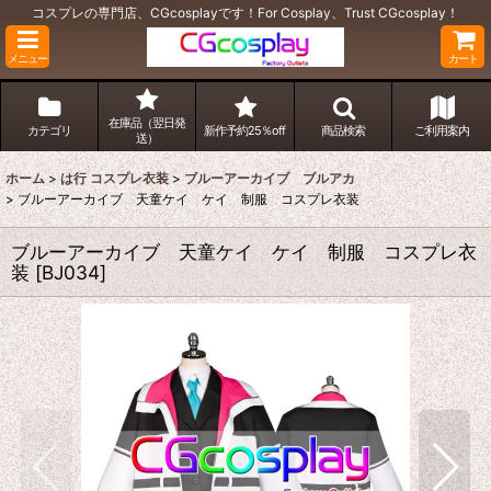
コスプレの専門店、CGcosplayです！For Cosplay、Trust CGcosplay！
メニュー
カート
在庫品（翌日発
カテゴリ
新作予約25％off
商品検索
ご利用案内
送）
ホーム
>
は行 コスプレ衣装
>
ブルーアーカイブ ブルアカ
>
ブルーアーカイブ 天童ケイ ケイ 制服 コスプレ衣装
ブルーアーカイブ 天童ケイ ケイ 制服 コスプレ衣
装
[
BJ034
]