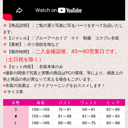
☆
【商品説明】：ご覧の通り写真に写るパーツをすべて出品いたし
ます。
☆
【ジャンル】：ブルーアーカイブ ケイ 制服 コスプレ衣装
☆
【素材】：ポリ混紡生地など
ご入金確認後、45〜60営業日です。
☆
【製作時間】：
（土日祝を除く）
☆
【セット内容】：衣装本体のみ
※
撮影の関係で写真と実際の商品はPCの環境、等により、画面上の
色と商品の色が異なって見える場合もございます。
※
衣装の洗濯は、ドライクリーニングをおススメします！
☆
サイズ表