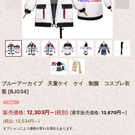
ブルーアーカイブ 天童ケイ ケイ 制服 コスプレ衣
装
[
BJ034
]
販売価格
:
12,303
円
～
(税別)
[
通常販売価格
:
13,670
円
～
]
(
税込
:
13,534
円
～
)
オプションにより価格が変わる場合もあります。