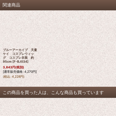
関連商品
ブルーアーカイブ 天童
ケイ コスプレウィッ
グ コスプレ衣装 約
95cm
[
F-BJ034
]
3,843
円
(税別)
[
通常販売価格
:
4,270
円
]
(
税込
:
4,228
円
)
この商品を買った人は、こんな商品も買っています