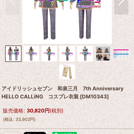
アイドリッシュセブン 和泉三月 7th Anniversary
HELLO CALLiNG コスプレ衣装
[
DM10343
]
販売価格
:
30,820
円
(税別)
(
税込
:
33,902
円
)