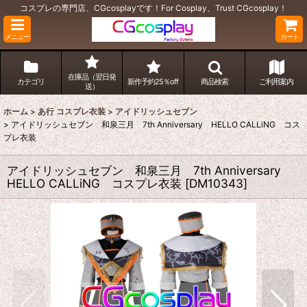
コスプレの専門店、CGcosplayです！For Cosplay、Trust CGcosplay！
メニュー
カート
在庫品（翌日発
カテゴリ
新作予約25％off
商品検索
ご利用案内
送）
ホーム
>
あ行 コスプレ衣装
>
アイドリッシュセブン
>
アイドリッシュセブン 和泉三月 7th Anniversary HELLO CALLiNG コス
プレ衣装
アイドリッシュセブン 和泉三月 7th Anniversary
HELLO CALLiNG コスプレ衣装
[
DM10343
]