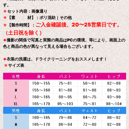
す。
☆
セット内容：画像通り
☆
【素 材】：ポリ混紡｜その他
ご入金確認後、20〜25営業日です。
☆
【製作時間】：
（土日祝を除く）
※
撮影の関係で写真と実際の商品はPCの環境、等により、画面上の
色と商品の色が異なって見える場合もございます。
※
衣装の洗濯は、ドライクリーニングをおススメします！
☆
サイズ表