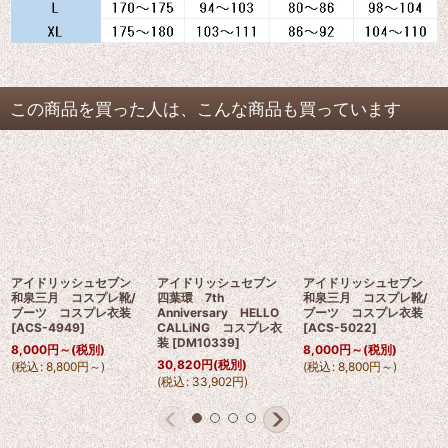
この商品を買った人は、こんな商品も買っています
アイドリッシュセブン
アイドリッシュセブン
アイドリッシュセブン
和泉三月 コスプレ靴/
四葉環 7th
和泉三月 コスプレ靴/
ブーツ コスプレ衣装
Anniversary HELLO
ブーツ コスプレ衣装
[
ACS-4949
]
CALLiNG コスプレ衣
[
ACS-5022
]
装
[
DM10339
]
8,000
円
～
(税別)
8,000
円
～
(税別)
30,820
円
(税別)
(
税込
:
8,800
円
～
)
(
税込
:
8,800
円
～
)
(
税込
:
33,902
円
)