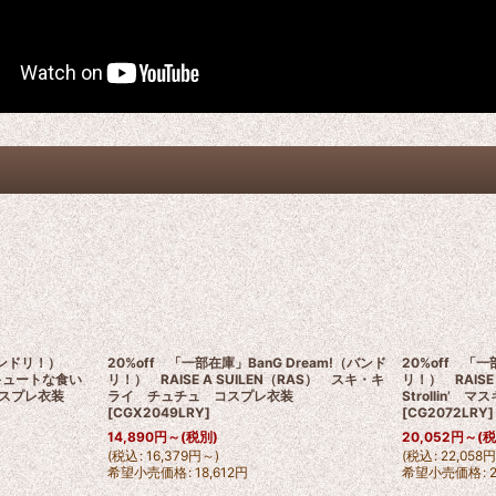
!（バンドリ！）
20%off 「一部在庫」BanG Dream!（バンド
20%off 「一
 キュートな食い
リ！） RAISE A SUILEN（RAS） スキ・キ
リ！） RAISE
スプレ衣装
ライ チュチュ コスプレ衣装
Strollin’
[
CGX2049LRY
]
[
CG2072LRY
]
14,890
円
～
(税別)
20,052
円
～
(
(
税込
:
16,379
円
～
)
(
税込
:
22,058
希望小売価格
:
18,612
円
希望小売価格
: