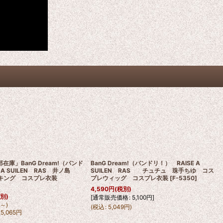
部在庫」BanG Dream!（バンド
BanG Dream!（バンドリ！） RAISE A
 A SUILEN RAS 井ノ島
SUILEN RAS チュチュ 珠手ちゆ コス
 マスキング コスプレ衣装
プレウィッグ コスプレ衣装
[
F-5350
]
4,590
円
(税別)
税別)
[
通常販売価格
:
5,100
円
]
円
～
)
(
税込
:
5,049
円
)
25,065
円