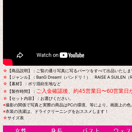
☆
【商品説明】：ご覧の通り写真に写るパーツをすべて出品いたしま
☆
【ジャンル】：BanG Dream!（バンドリ！） RAISE A SUILE
☆
【素材】：ポリ混紡生地など
ご入金確認後、約45営業日〜60営業
☆
【製作時間】：
☆
【セット内容】：お選びください。
※
撮影の関係で写真と実際の商品はPCの環境、等により、画面上の
※
衣装の洗濯は、ドライクリーニングをおススメします！
☆
サイズ表