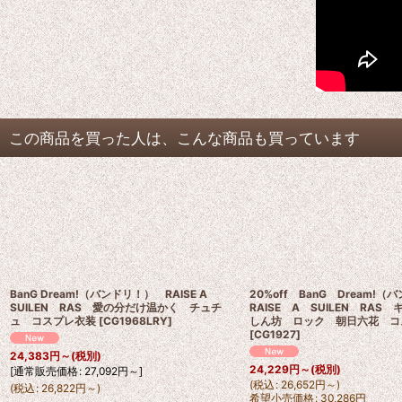
この商品を買った人は、こんな商品も買っています
BanG Dream!（バンドリ！） RAISE A
20%off BanG Dream
SUILEN RAS 愛の分だけ温かく チュチ
RAISE A SUILEN RAS
ュ コスプレ衣装
[
CG1968LRY
]
しん坊 ロック 朝日六花 コ
[
CG1927
]
24,383
円
～
(税別)
24,229
円
～
(税別)
[
通常販売価格
:
27,092
円
～
]
(
税込
:
26,652
円
～
)
(
税込
:
26,822
円
～
)
希望小売価格
:
30,286
円