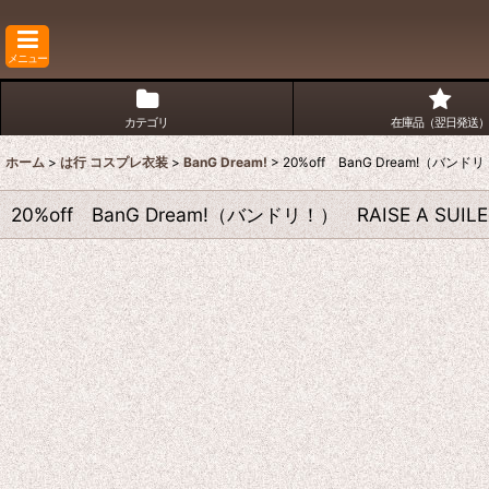
メニュー
カテゴリ
在庫品（翌日発送）
ホーム
>
は行 コスプレ衣装
>
BanG Dream!
>
20%off BanG Dream!（バ
20%off BanG Dream!（バンドリ！） RAISE A