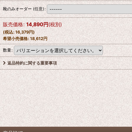
靴のみオーダー
(任意)
:
販売価格
:
14,890
円
(税別)
(
税込
:
16,379
円
)
希望小売価格
:
18,612
円
数量
:
返品特約に関する重要事項