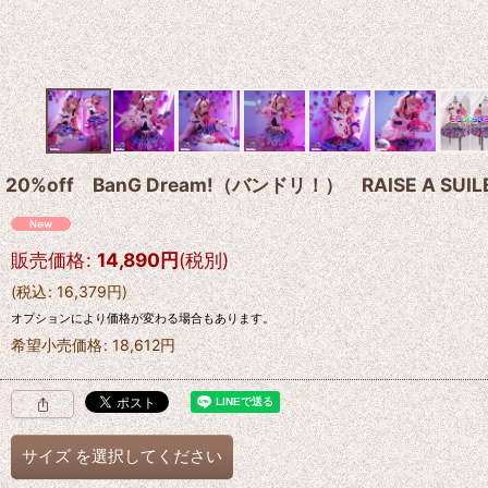
20%off BanG Dream!（バンドリ！） RAISE A
販売価格
:
14,890
円
(税別)
(
税込
:
16,379
円
)
オプションにより価格が変わる場合もあります。
希望小売価格
:
18,612
円
サイズ
を選択してください