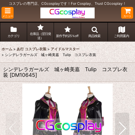
コスプレの専門店、CGcosplayです！For Cosplay、Trust CGcosplay！
メニュー
カート
在庫品（翌日発
カテゴリ
新作予約25％off
商品検索
ご利用案内
送）
ホーム
>
あ行 コスプレ衣装
>
アイドルマスター
>
シンデレラガールズ 城ヶ崎美嘉 Tulip コスプレ衣装
シンデレラガールズ 城ヶ崎美嘉 Tulip コスプレ衣
装
[
DM10645
]