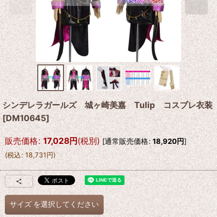
シンデレラガールズ 城ヶ崎美嘉 Tulip コスプレ衣装
[
DM10645
]
販売価格
:
17,028
円
(税別)
[
通常販売価格
:
18,920
円
]
(
税込
:
18,731
円
)
サイズ
を選択してください