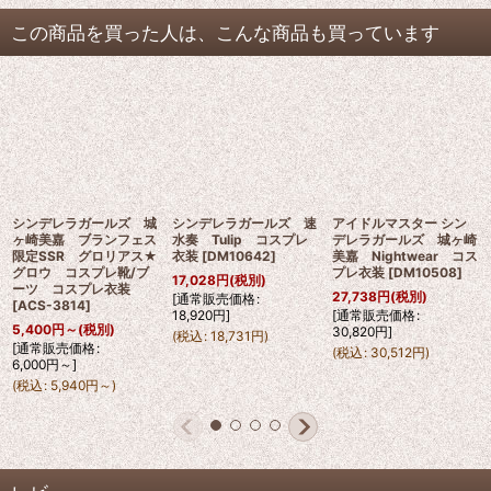
この商品を買った人は、こんな商品も買っています
シンデレラガールズ 城
シンデレラガールズ 速
アイドルマスター シン
ヶ崎美嘉 ブランフェス
水奏 Tulip コスプレ
デレラガールズ 城ヶ崎
限定SSR グロリアス★
衣装
[
DM10642
]
美嘉 Nightwear コス
グロウ コスプレ靴/ブ
プレ衣装
[
DM10508
]
17,028
円
(税別)
ーツ コスプレ衣装
27,738
円
(税別)
[
通常販売価格
:
[
ACS-3814
]
18,920
円
]
[
通常販売価格
:
5,400
円
～
(税別)
30,820
円
]
(
税込
:
18,731
円
)
[
通常販売価格
:
(
税込
:
30,512
円
)
6,000
円
～
]
(
税込
:
5,940
円
～
)