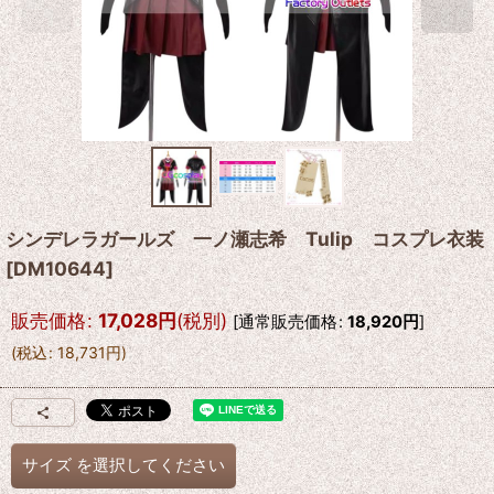
シンデレラガールズ 一ノ瀬志希 Tulip コスプレ衣装
[
DM10644
]
販売価格
:
17,028
円
(税別)
[
通常販売価格
:
18,920
円
]
(
税込
:
18,731
円
)
サイズ
を選択してください