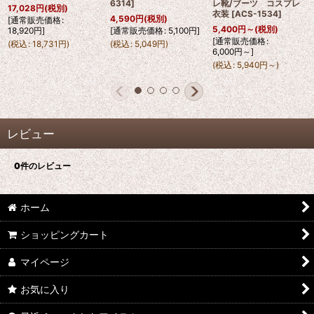
6314
]
レ靴/ブーツ コスプレ
17,028
円
(税別)
衣装
[
ACS-1534
]
4,590
円
(税別)
[
通常販売価格
:
5,400
円
～
(税別)
18,920
円
]
[
通常販売価格
:
5,100
円
]
[
通常販売価格
:
(
税込
:
18,731
円
)
(
税込
:
5,049
円
)
6,000
円
～
]
(
税込
:
5,940
円
～
)
レビュー
0
件のレビュー
ホーム
ショッピングカート
マイページ
お気に入り