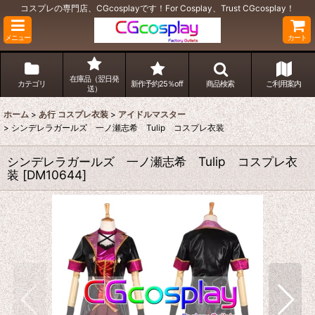
コスプレの専門店、CGcosplayです！For Cosplay、Trust CGcosplay！
メニュー
カート
在庫品（翌日発
カテゴリ
新作予約25％off
商品検索
ご利用案内
送）
ホーム
>
あ行 コスプレ衣装
>
アイドルマスター
>
シンデレラガールズ 一ノ瀬志希 Tulip コスプレ衣装
シンデレラガールズ 一ノ瀬志希 Tulip コスプレ衣
装
[
DM10644
]