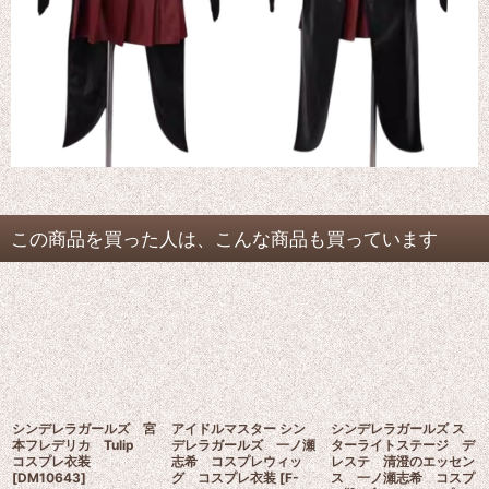
この商品を買った人は、こんな商品も買っています
シンデレラガールズ 宮
アイドルマスター シン
シンデレラガールズ ス
本フレデリカ Tulip
デレラガールズ 一ノ瀬
ターライトステージ デ
コスプレ衣装
志希 コスプレウィッ
レステ 清澄のエッセン
[
DM10643
]
グ コスプレ衣装
[
F-
ス 一ノ瀬志希 コスプ