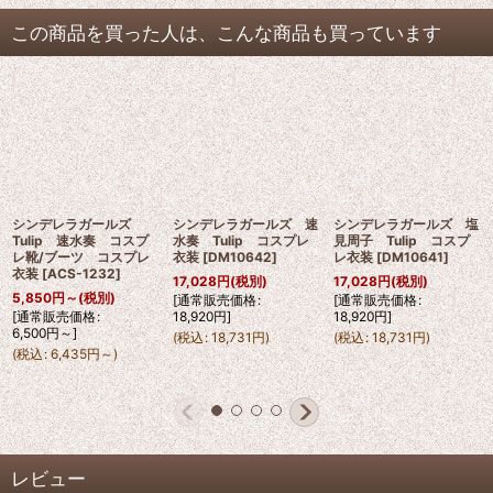
この商品を買った人は、こんな商品も買っています
シンデレラガールズ
シンデレラガールズ 速
シンデレラガールズ 塩
Tulip 速水奏 コスプ
水奏 Tulip コスプレ
見周子 Tulip コスプ
レ靴/ブーツ コスプレ
衣装
[
DM10642
]
レ衣装
[
DM10641
]
衣装
[
ACS-1232
]
17,028
円
(税別)
17,028
円
(税別)
5,850
円
～
(税別)
[
通常販売価格
:
[
通常販売価格
:
[
通常販売価格
:
18,920
円
]
18,920
円
]
6,500
円
～
]
(
税込
:
18,731
円
)
(
税込
:
18,731
円
)
(
税込
:
6,435
円
～
)
レビュー