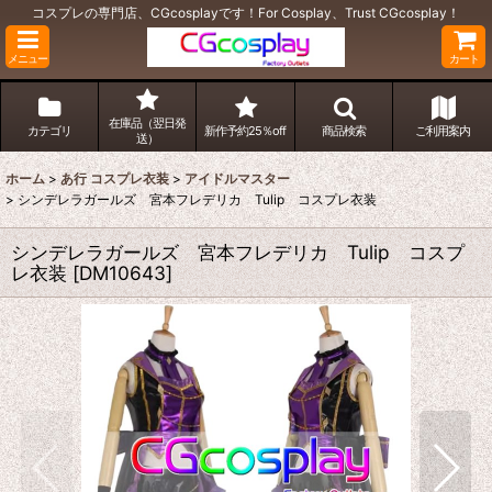
コスプレの専門店、CGcosplayです！For Cosplay、Trust CGcosplay！
メニュー
カート
在庫品（翌日発
カテゴリ
新作予約25％off
商品検索
ご利用案内
送）
ホーム
>
あ行 コスプレ衣装
>
アイドルマスター
>
シンデレラガールズ 宮本フレデリカ Tulip コスプレ衣装
シンデレラガールズ 宮本フレデリカ Tulip コスプ
レ衣装
[
DM10643
]