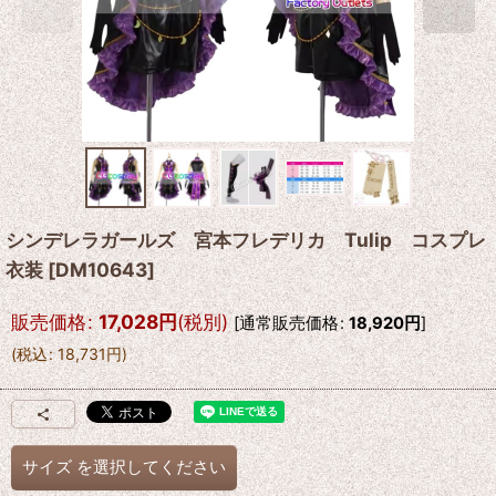
シンデレラガールズ 宮本フレデリカ Tulip コスプレ
衣装
[
DM10643
]
販売価格
:
17,028
円
(税別)
[
通常販売価格
:
18,920
円
]
(
税込
:
18,731
円
)
サイズ
を選択してください