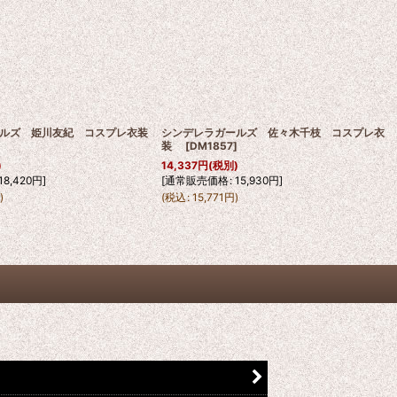
ルズ 姫川友紀 コスプレ衣装
シンデレラガールズ 佐々木千枝 コスプレ衣
装
[
DM1857
]
)
14,337
円
(税別)
18,420
円
]
[
通常販売価格
:
15,930
円
]
円
)
(
税込
:
15,771
円
)