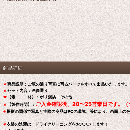
商品詳細
☆
商品説明：ご覧の通り写真に写るパーツをすべて出品いたします。
☆
セット内容：画像通り
☆
【素 材】：ポリ混紡｜その他
ご入金確認後、20〜25営業日です。
☆
【製作時間】：
※
撮影の関係で写真と実際の商品はPCの環境、等により、画面上の
※
衣装の洗濯は、ドライクリーニングをおススメします！