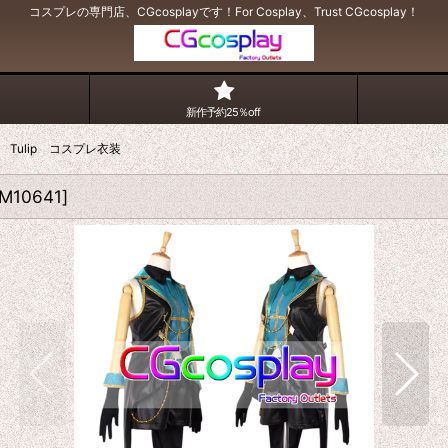
コスプレの専門店、CGcosplayです！For Cosplay、Trust CGcosplay！
新作予約25％off
Tulip コスプレ衣装
M10641
]