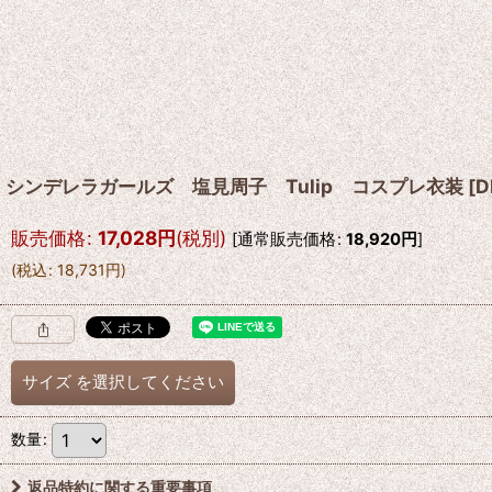
シンデレラガールズ 塩見周子 Tulip コスプレ衣装
[
D
販売価格
:
17,028
円
(税別)
[
通常販売価格
:
18,920
円
]
(
税込
:
18,731
円
)
サイズ
を選択してください
数量
:
返品特約に関する重要事項