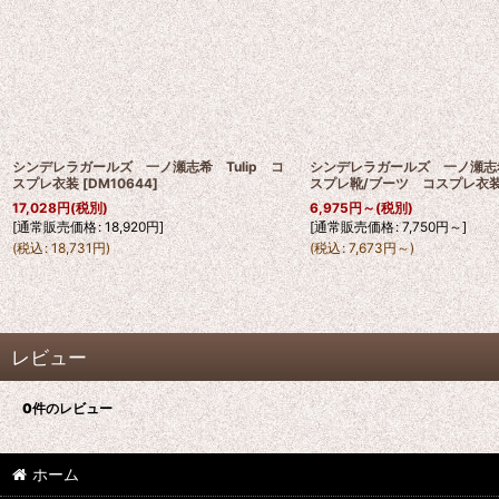
シンデレラガールズ 一ノ瀬志希 Tulip コ
シンデレラガールズ 一ノ瀬志希 
スプレ衣装
[
DM10644
]
スプレ靴/ブーツ コスプレ衣
17,028
円
(税別)
6,975
円
～
(税別)
[
通常販売価格
:
18,920
円
]
[
通常販売価格
:
7,750
円
～
]
(
税込
:
18,731
円
)
(
税込
:
7,673
円
～
)
レビュー
0
件のレビュー
ホーム