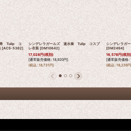
Tulip コ
シンデレラガールズ 速水奏 Tulip コスプ
シンデレラガー
装
[
ACS-5362
]
レ衣装
[
DM10642
]
[
DM2494
]
17,028
円
(税別)
16,578
円
(税別
[
通常販売価格
:
18,920
円
]
[
通常販売価格
:
(
税込
:
18,731
円
)
(
税込
:
18,236