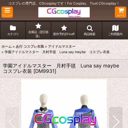
コスプレの専門店、CGcosplayです！For Cosplay、Trust CGcosplay！
メニュー
カート
在庫品（翌日発
カテゴリ
新作予約25％off
商品検索
ご利用案内
送）
ホーム
>
あ行 コスプレ衣装
>
アイドルマスター
>
学園アイドルマスター 月村手毬 Luna say maybe コスプレ衣装
学園アイドルマスター 月村手毬 Luna say maybe
コスプレ衣装
[
DM9931
]