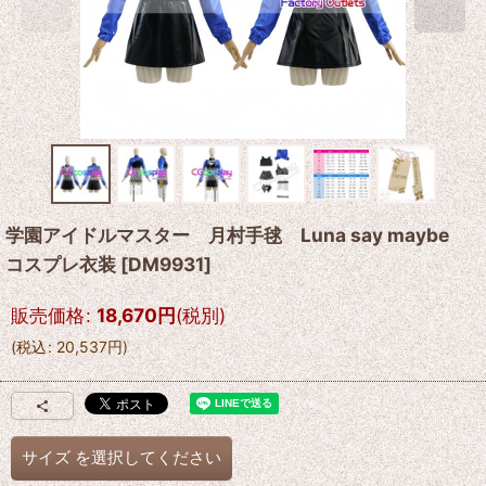
学園アイドルマスター 月村手毬 Luna say maybe
コスプレ衣装
[
DM9931
]
販売価格
:
18,670
円
(税別)
(
税込
:
20,537
円
)
サイズ
を選択してください