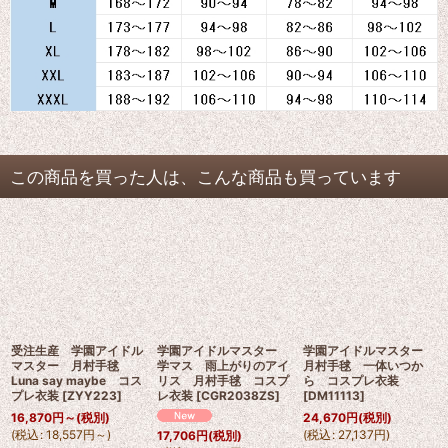
この商品を買った人は、こんな商品も買っています
受注生産 学園アイドル
学園アイドルマスター
学園アイドルマスター
マスター 月村手毬
学マス 雨上がりのアイ
月村手毬 一体いつか
Luna say maybe コス
リス 月村手毬 コスプ
ら コスプレ衣装
プレ衣装
[
ZYY223
]
レ衣装
[
CGR2038ZS
]
[
DM11113
]
16,870
円
～
(税別)
24,670
円
(税別)
(
税込
:
18,557
円
～
)
(
税込
:
27,137
円
)
17,706
円
(税別)