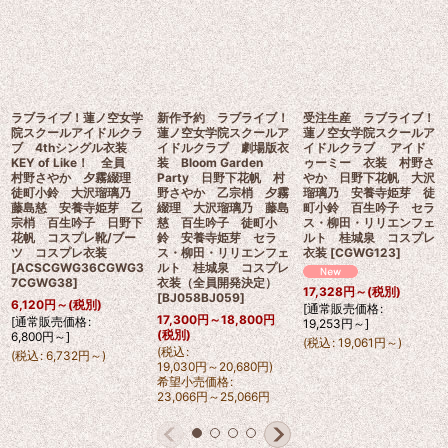
ラブライブ！蓮ノ空女学
新作予約 ラブライブ！
受注生産 ラブライブ！
院スクールアイドルクラ
蓮ノ空女学院スクールア
蓮ノ空女学院スクールア
ブ 4thシングル衣装
イドルクラブ 劇場版衣
イドルクラブ アイド
KEY of Like！ 全員
装 Bloom Garden
ゥーミー 衣装 村野さ
村野さやか 夕霧綴理
Party 日野下花帆 村
やか 日野下花帆 大沢
徒町小鈴 大沢瑠璃乃
野さやか 乙宗梢 夕霧
瑠璃乃 安養寺姫芽 徒
藤島慈 安養寺姫芽 乙
綴理 大沢瑠璃乃 藤島
町小鈴 百生吟子 セラ
宗梢 百生吟子 日野下
慈 百生吟子 徒町小
ス・柳田・リリエンフェ
花帆 コスプレ靴/ブー
鈴 安養寺姫芽 セラ
ルト 桂城泉 コスプレ
ツ コスプレ衣装
ス・柳田・リリエンフェ
衣装
[
CGWG123
]
[
ACSCGWG36CGWG3
ルト 桂城泉 コスプレ
7CGWG38
]
衣装（全員開発決定）
17,328
円
～
(税別)
[
BJ058BJ059
]
6,120
円
～
(税別)
[
通常販売価格
:
17,300
円
～18,800
円
[
通常販売価格
:
19,253
円
～
]
(税別)
6,800
円
～
]
(
税込
:
19,061
円
～
)
(
税込
:
(
税込
:
6,732
円
～
)
19,030
円
～20,680
円
)
希望小売価格
:
23,066
円
～25,066
円