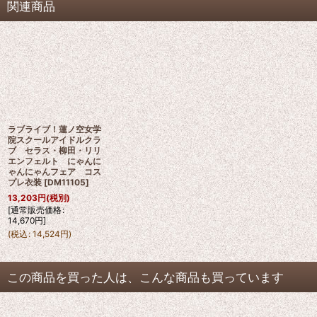
関連商品
ラブライブ！蓮ノ空女学
院スクールアイドルクラ
ブ セラス・柳田・リリ
エンフェルト にゃんに
ゃんにゃんフェア コス
プレ衣装
[
DM11105
]
13,203
円
(税別)
[
通常販売価格
:
14,670
円
]
(
税込
:
14,524
円
)
この商品を買った人は、こんな商品も買っています