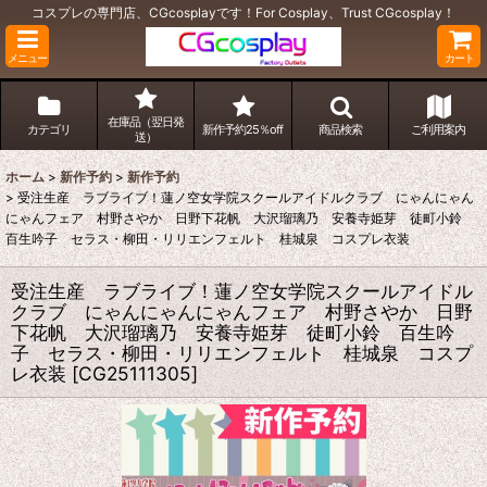
コスプレの専門店、CGcosplayです！For Cosplay、Trust CGcosplay！
メニュー
カート
在庫品（翌日発
カテゴリ
新作予約25％off
商品検索
ご利用案内
送）
ホーム
>
新作予約
>
新作予約
>
受注生産 ラブライブ！蓮ノ空女学院スクールアイドルクラブ にゃんにゃん
にゃんフェア 村野さやか 日野下花帆 大沢瑠璃乃 安養寺姫芽 徒町小鈴
百生吟子 セラス・柳田・リリエンフェルト 桂城泉 コスプレ衣装
受注生産 ラブライブ！蓮ノ空女学院スクールアイドル
クラブ にゃんにゃんにゃんフェア 村野さやか 日野
下花帆 大沢瑠璃乃 安養寺姫芽 徒町小鈴 百生吟
子 セラス・柳田・リリエンフェルト 桂城泉 コスプ
レ衣装
[
CG25111305
]