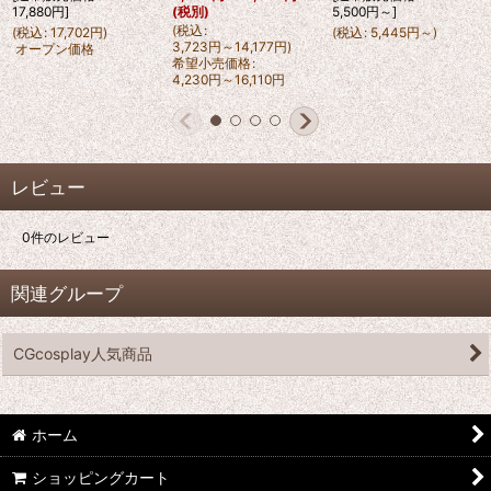
17,880
円
]
5,500
円
～
]
(税別)
(
税込
:
(
税込
:
17,702
円
)
(
税込
:
5,445
円
～
)
3,723
円
～14,177
円
)
オープン価格
希望小売価格
:
4,230
円
～16,110
円
レビュー
0
件のレビュー
関連グループ
CGcosplay人気商品
ホーム
ショッピングカート