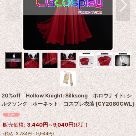
20%off Hollow Knight: Silksong ホロウナイト: シ
ルクソング ホーネット コスプレ衣装
[
CY2080CWL
]
販売価格
:
3,440
円
～9,040
円
(税別)
(
税込
:
3,784
円
～9,944
円
)