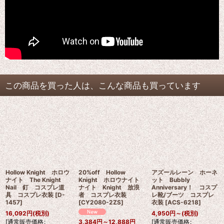
この商品を買った人は、こんな商品も買っています
Hollow Knight ホロウ
20%off Hollow
アズールレーン ホーネ
ナイト The Knight
Knight ホロウナイト
ット Bubbly
Nail 釘 コスプレ道
ナイト Knight 放浪
Anniversary！ コスプ
具 コスプレ衣装
[
D-
者 コスプレ衣装
レ靴/ブーツ コスプレ
1457
]
[
CY2080-2ZS
]
衣装
[
ACS-6218
]
16,092
円
(税別)
4,950
円
～
(税別)
[
通常販売価格
:
[
通常販売価格
:
3,384
円
～12,888
円