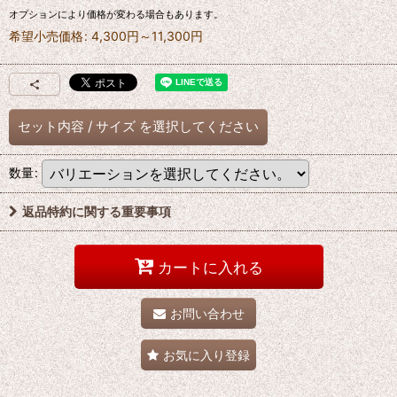
オプションにより価格が変わる場合もあります。
希望小売価格
:
4,300
円
～11,300
円
セット内容
/
サイズ
を選択してください
数量
:
返品特約に関する重要事項
カートに入れる
お問い合わせ
お気に入り登録