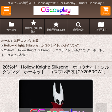
コスプレの専門店、CGcosplayです！For Cosplay、Trust CGcosplay！
メニュー
カート
在庫品（翌日発
カテゴリ
新作予約25％off
商品検索
ご利用案内
送）
ホーム
>
は行 コスプレ衣装
>
Hollow Knight: Silksong ホロウナイト: シルクソング
>
20%off Hollow Knight: Silksong ホロウナイト: シルクソング ホーネッ
ト コスプレ衣装
20%off Hollow Knight: Silksong ホロウナイト: シル
クソング ホーネット コスプレ衣装
[
CY2080CWL
]